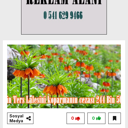
Sosyal
0
0
Medya