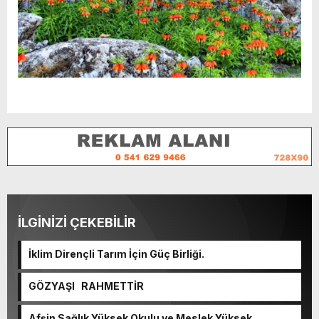
İLGİNİZİ ÇEKEBİLİR
İklim Dirençli Tarım İçin Güç Birliği.
GÖZYAŞI RAHMETTİR
Afşin Sağlık Yüksek Okulu ve Meslek Yüksek