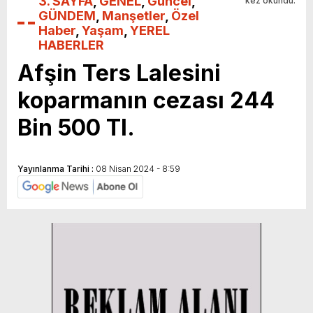
3. SAYFA
,
GENEL
,
Güncel
,
kez okundu.
GÜNDEM
,
Manşetler
,
Özel
Haber
,
Yaşam
,
YEREL
HABERLER
Afşin Ters Lalesini
koparmanın cezası 244
Bin 500 Tl.
Yayınlanma Tarihi :
08 Nisan 2024 - 8:59