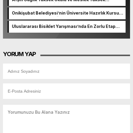
Okulunda görev değişimi!
Onikişubat Belediyesi’nin Üniversite Hazırlık Kursu
başvurularında son gün 7 Ağustos.
Uluslararası Bisiklet Yarışması’nda En Zorlu Etap
Tamamlandı.
YORUM YAP