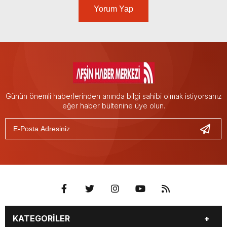
Yorum Yap
Günün önemli haberlerinden anında bilgi sahibi olmak istiyorsanız
eğer haber bültenine üye olun.
KATEGORİLER