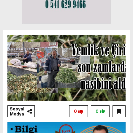
Sosyal
0
0
Medya