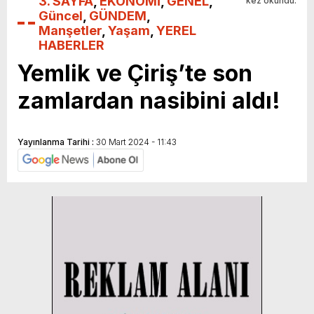
3. SAYFA
,
EKONOMİ
,
GENEL
,
kez okundu.
Güncel
,
GÜNDEM
,
Manşetler
,
Yaşam
,
YEREL
HABERLER
Yemlik ve Çiriş’te son
zamlardan nasibini aldı!
Yayınlanma Tarihi :
30 Mart 2024 - 11:43