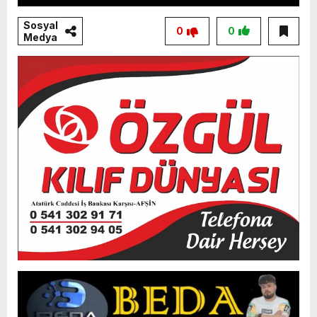
Sosyal
0
0
Medya