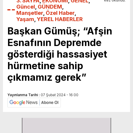
3. SAYFA
,
EKONOMİ
,
GENEL
,
kez okundu.
Güncel
,
GÜNDEM
,
Manşetler
,
Özel Haber
,
Yaşam
,
YEREL HABERLER
Başkan Gümüş; “Afşin
Esnafının Depremde
gösterdiği hassasiyet
hürmetine sahip
çıkmamız gerek”
Yayınlanma Tarihi :
07 Şubat 2024 - 16:00