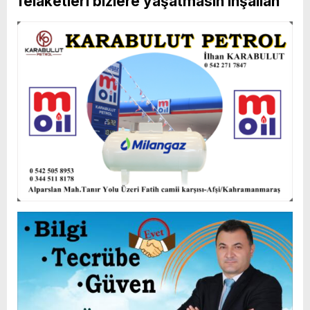
felaketleri bizlere yaşatmasın inşallah”