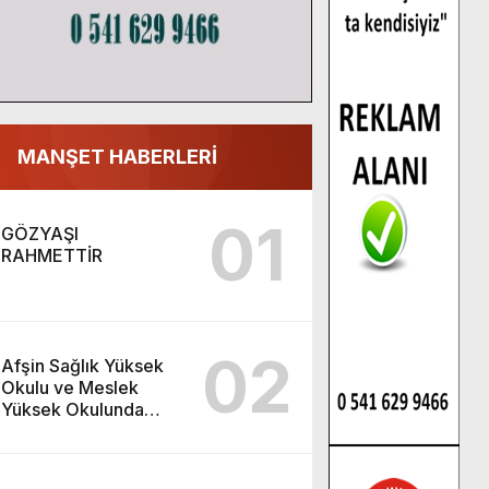
MANŞET HABERLERİ
01
GÖZYAŞI
RAHMETTİR
02
Afşin Sağlık Yüksek
Okulu ve Meslek
Yüksek Okulunda
görev değişimi!