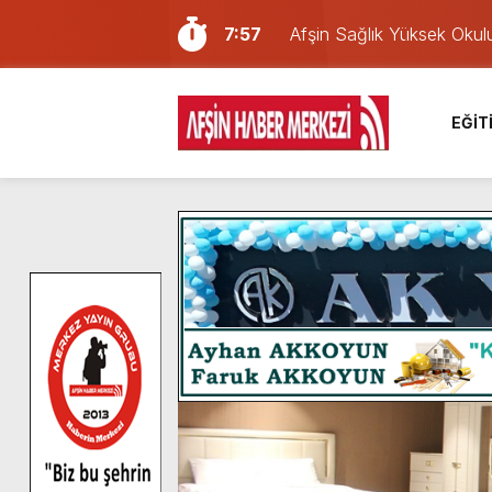
7:57
Afşin Sağlık Yüksek Okul
6:31
Onikişubat Belediyesi’nin
16:10
Uluslararası Bisiklet Yar
EĞİT
13:27
NOTER ONAYLI TYP LİS
11:22
KAFUM Fuar Alanı Bulut v
8:06
Afşinli bir hemşehrimizin 
14:05
Madrigal, Perşembe Gün
7:39
KEDİNİZ Mİ VAR?
7:27
Cumhurbaşkanı Erdoğan, Ay
8:58
GÖZYAŞI RAHMETTİR