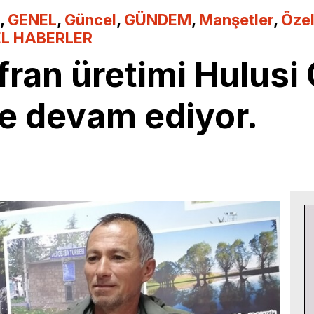
,
GENEL
,
Güncel
,
GÜNDEM
,
Manşetler
,
Öze
L HABERLER
fran üretimi Hulusi 
le devam ediyor.