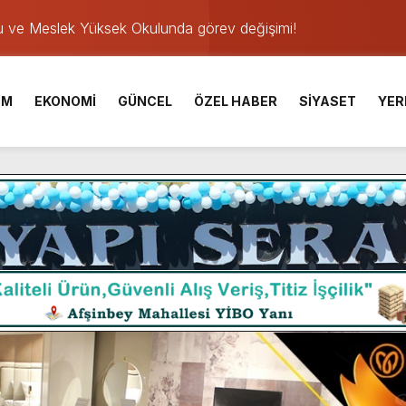
u ve Meslek Yüksek Okulunda görev değişimi!
 Üniversite Hazırlık Kursu başvurularında son gün 7 Ağustos.
ışması’nda En Zorlu Etap Tamamlandı.
İM
EKONOMİ
GÜNCEL
ÖZEL HABER
SİYASET
YER
TESİ YAYINLANDI.
e Yavuz’un Ezgileriyle Şenlendi.
de olduğu Filistin Konvoyu, güçlenerek ilerliyor.
ü KAFUM’da Sahne Alacak.
ser Çalık Ortaokulu Şehitlerinin Aileleriyle Bir Araya Geldi.