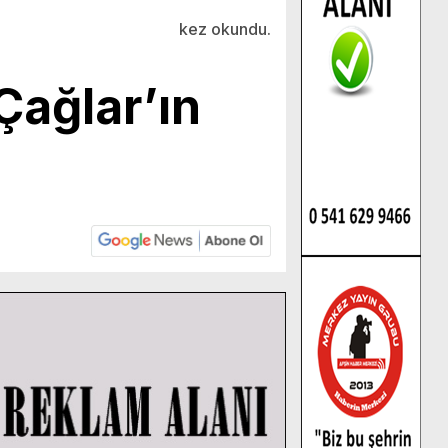
l
kez okundu.
Çağlar’ın