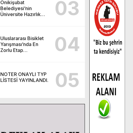
03
Onikişubat
Belediyesi’nin
Üniversite Hazırlık
Kursu başvurularında
son gün 7 Ağustos.
04
Uluslararası Bisiklet
Yarışması’nda En
Zorlu Etap
Tamamlandı.
05
NOTER ONAYLI TYP
LİSTESİ YAYINLANDI.