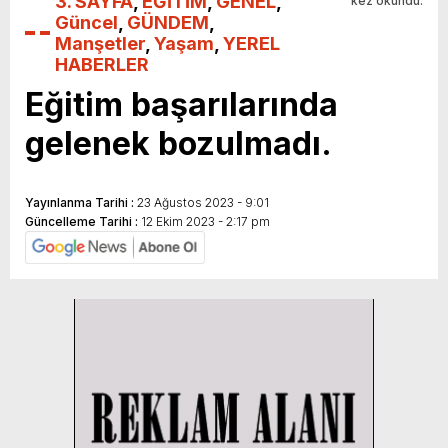
3. SAYFA
,
EĞİTİM
,
GENEL
,
kez okundu.
Güncel
,
GÜNDEM
,
Manşetler
,
Yaşam
,
YEREL
HABERLER
Eğitim başarılarında
gelenek bozulmadı.
Yayınlanma Tarihi :
23 Ağustos 2023 - 9:01
Güncelleme Tarihi :
12 Ekim 2023 - 2:17 pm