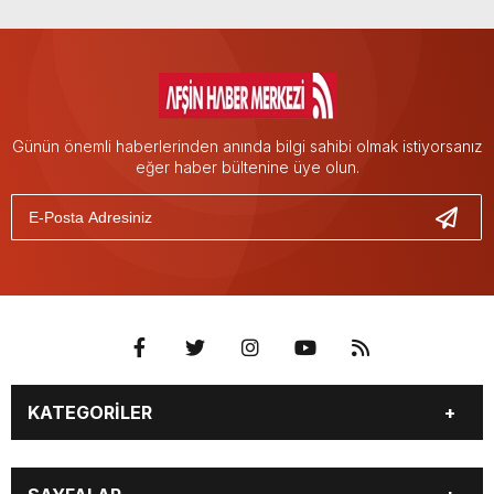
Günün önemli haberlerinden anında bilgi sahibi olmak istiyorsanız
eğer haber bültenine üye olun.
KATEGORİLER
EĞİTİM
EKONOMİ