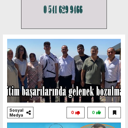
Sosyal
0
0
Medya