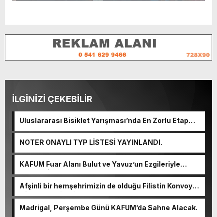
İLGİNİZİ ÇEKEBİLİR
Uluslararası Bisiklet Yarışması’nda En Zorlu Etap
Tamamlandı.
NOTER ONAYLI TYP LİSTESİ YAYINLANDI.
KAFUM Fuar Alanı Bulut ve Yavuz’un Ezgileriyle
Şenlendi.
Afşinli bir hemşehrimizin de olduğu Filistin Konvoyu,
güçlenerek ilerliyor.
Madrigal, Perşembe Günü KAFUM’da Sahne Alacak.