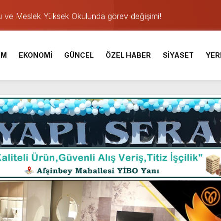
u ve Meslek Yüksek Okulunda görev değişimi!
 Üniversite Hazırlık Kursu başvurularında son gün 7 Ağustos.
ışması’nda En Zorlu Etap Tamamlandı.
İM
EKONOMİ
GÜNCEL
ÖZEL HABER
SİYASET
YER
TESİ YAYINLANDI.
e Yavuz’un Ezgileriyle Şenlendi.
de olduğu Filistin Konvoyu, güçlenerek ilerliyor.
ü KAFUM’da Sahne Alacak.
ser Çalık Ortaokulu Şehitlerinin Aileleriyle Bir Araya Geldi.