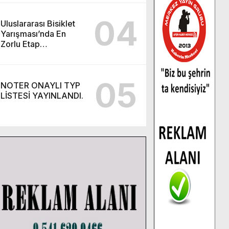
son gün 7 Ağustos.
04
Uluslararası Bisiklet
Yarışması’nda En
Zorlu Etap
Tamamlandı.
05
NOTER ONAYLI TYP
LİSTESİ YAYINLANDI.