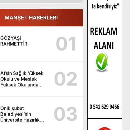
MANŞET HABERLERİ
01
GÖZYAŞI
RAHMETTİR
02
Afşin Sağlık Yüksek
Okulu ve Meslek
Yüksek Okulunda
görev değişimi!
03
Onikişubat
Belediyesi’nin
Üniversite Hazırlık
Kursu başvurularında