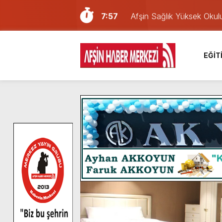
7:57
Afşin Sağlık Yüksek Okul
6:31
Onikişubat Belediyesi’nin
16:10
Uluslararası Bisiklet Yar
EĞİT
13:27
NOTER ONAYLI TYP LİS
11:22
KAFUM Fuar Alanı Bulut v
8:06
Afşinli bir hemşehrimizin 
14:05
Madrigal, Perşembe Gün
7:39
KEDİNİZ Mİ VAR?
7:27
Cumhurbaşkanı Erdoğan, Ay
8:58
GÖZYAŞI RAHMETTİR