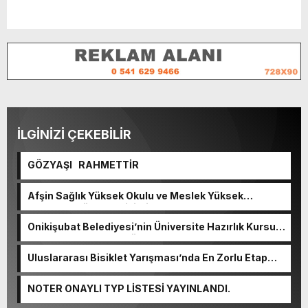
İLGİNİZİ ÇEKEBİLİR
GÖZYAŞI RAHMETTİR
Afşin Sağlık Yüksek Okulu ve Meslek Yüksek
Okulunda görev değişimi!
Onikişubat Belediyesi’nin Üniversite Hazırlık Kursu
başvurularında son gün 7 Ağustos.
Uluslararası Bisiklet Yarışması’nda En Zorlu Etap
Tamamlandı.
NOTER ONAYLI TYP LİSTESİ YAYINLANDI.