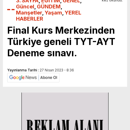
3. SAYFA
,
EĞİTİM
,
GENEL
,
kez okundu.
Güncel
,
GÜNDEM
,
Manşetler
,
Yaşam
,
YEREL
HABERLER
Final Kurs Merkezinden
Türkiye geneli TYT-AYT
Deneme sınavı.
Yayınlanma Tarihi :
27 Nisan 2023 - 8:36