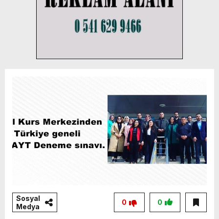
Sosyal
0
0
Medya