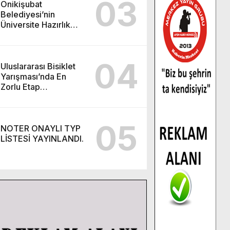
03
Onikişubat
Belediyesi’nin
Üniversite Hazırlık
Kursu başvurularında
son gün 7 Ağustos.
04
Uluslararası Bisiklet
Yarışması’nda En
Zorlu Etap
Tamamlandı.
05
NOTER ONAYLI TYP
LİSTESİ YAYINLANDI.