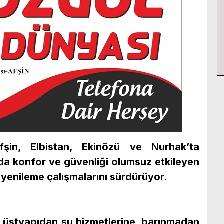
fşin, Elbistan, Ekinözü ve Nurhak’ta
da konfor ve güvenliği olumsuz etkileyen
 yenileme çalışmalarını sürdürüyor.
, üstyapıdan su hizmetlerine, barınmadan