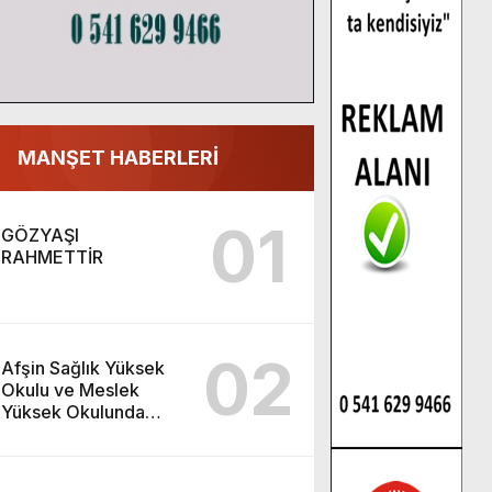
MANŞET HABERLERİ
01
GÖZYAŞI
RAHMETTİR
02
Afşin Sağlık Yüksek
Okulu ve Meslek
Yüksek Okulunda
görev değişimi!