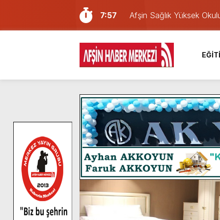
7:57
Afşin Sağlık Yüksek Okul
6:31
Onikişubat Belediyesi’nin
16:10
Uluslararası Bisiklet Yar
EĞİT
13:27
NOTER ONAYLI TYP LİS
11:22
KAFUM Fuar Alanı Bulut v
8:06
Afşinli bir hemşehrimizin 
14:05
Madrigal, Perşembe Gün
7:39
KEDİNİZ Mİ VAR?
7:27
Cumhurbaşkanı Erdoğan, Ay
8:58
GÖZYAŞI RAHMETTİR