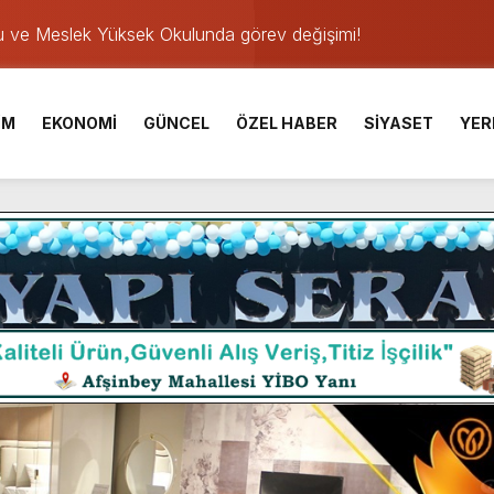
u ve Meslek Yüksek Okulunda görev değişimi!
 Üniversite Hazırlık Kursu başvurularında son gün 7 Ağustos.
ışması’nda En Zorlu Etap Tamamlandı.
İM
EKONOMİ
GÜNCEL
ÖZEL HABER
SİYASET
YER
TESİ YAYINLANDI.
e Yavuz’un Ezgileriyle Şenlendi.
de olduğu Filistin Konvoyu, güçlenerek ilerliyor.
ü KAFUM’da Sahne Alacak.
ser Çalık Ortaokulu Şehitlerinin Aileleriyle Bir Araya Geldi.