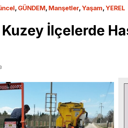
üncel
,
GÜNDEM
,
Manşetler
,
Yaşam
,
YEREL
Kuzey İlçelerde Hasa
3