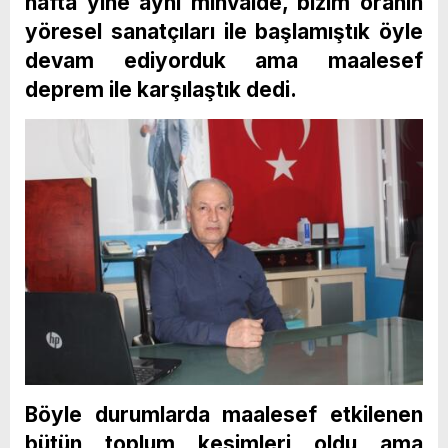
hafta yine aynı minvalde, bizim oranın
yöresel sanatçıları ile başlamıştık öyle
devam ediyorduk ama maalesef
deprem ile karşılaştık dedi.
Böyle durumlarda maalesef etkilenen
bütün toplum kesimleri oldu ama