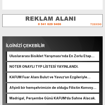
İLGİNİZİ ÇEKEBİLİR
Uluslararası Bisiklet Yarışması’nda En Zorlu Etap
Tamamlandı.
NOTER ONAYLI TYP LİSTESİ YAYINLANDI.
KAFUM Fuar Alanı Bulut ve Yavuz’un Ezgileriyle
Şenlendi.
Afşinli bir hemşehrimizin de olduğu Filistin Konvoyu,
güçlenerek ilerliyor.
Madrigal, Perşembe Günü KAFUM’da Sahne Alacak.