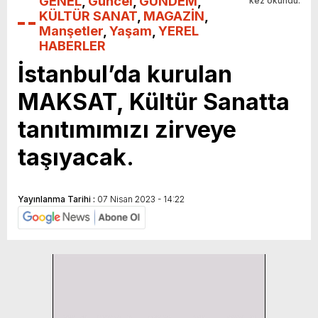
GENEL
,
Güncel
,
GÜNDEM
,
kez okundu.
KÜLTÜR SANAT
,
MAGAZİN
,
Manşetler
,
Yaşam
,
YEREL
HABERLER
İstanbul’da kurulan
MAKSAT, Kültür Sanatta
tanıtımımızı zirveye
taşıyacak.
Yayınlanma Tarihi :
07 Nisan 2023 - 14:22