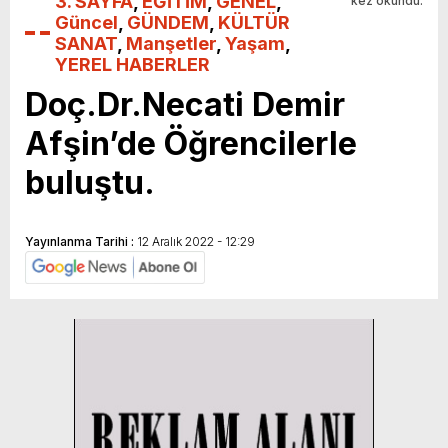
3. SAYFA
,
EĞİTİM
,
GENEL
,
kez okundu.
Güncel
,
GÜNDEM
,
KÜLTÜR
SANAT
,
Manşetler
,
Yaşam
,
YEREL HABERLER
Doç.Dr.Necati Demir
Afşin’de Öğrencilerle
buluştu.
Yayınlanma Tarihi :
12 Aralık 2022 - 12:29