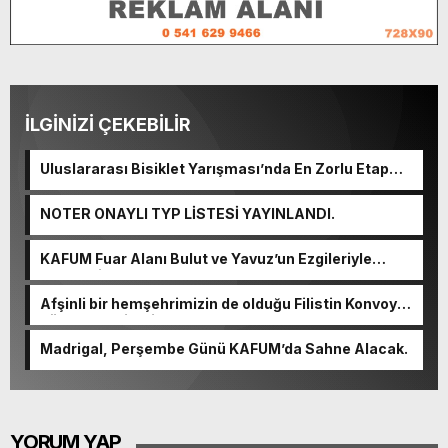
İLGİNİZİ ÇEKEBİLİR
Uluslararası Bisiklet Yarışması’nda En Zorlu Etap
Tamamlandı.
NOTER ONAYLI TYP LİSTESİ YAYINLANDI.
KAFUM Fuar Alanı Bulut ve Yavuz’un Ezgileriyle
Şenlendi.
Afşinli bir hemşehrimizin de olduğu Filistin Konvoyu,
güçlenerek ilerliyor.
Madrigal, Perşembe Günü KAFUM’da Sahne Alacak.
YORUM YAP