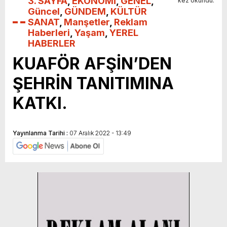
3. SAYFA
,
EKONOMİ
,
GENEL
,
kez okundu.
Güncel
,
GÜNDEM
,
KÜLTÜR
SANAT
,
Manşetler
,
Reklam
Haberleri
,
Yaşam
,
YEREL
HABERLER
KUAFÖR AFŞİN’DEN
ŞEHRİN TANITIMINA
KATKI.
Yayınlanma Tarihi :
07 Aralık 2022 - 13:49