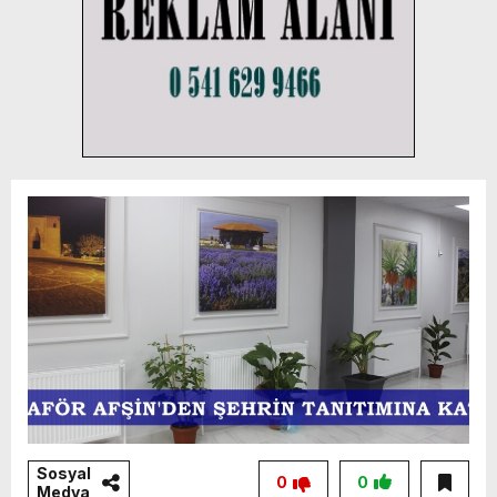
Sosyal
0
0
Medya