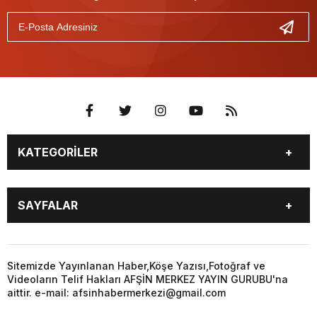
KATEGORİLER
EĞİTİM
EKONOMİ
SAYFALAR
GÜNCEL
ÖZEL HABER
SİYASET
YEREL HABERLER
EĞİTİM
EKONOMİ
KÜNYE
…
GÜNCEL
ÖZEL HABER
Sitemizde Yayınlanan Haber,Köşe Yazısı,Fotoğraf ve
3. SAYFA
KÜLTÜR
Videoların Telif Hakları AFŞİN MERKEZ YAYIN GURUBU'na
SİYASET
YEREL HABERLER
aittir. e-mail: afsinhabermerkezi@gmail.com
SANAT
KÜNYE
…
BİYOGRAFİ
DÜNYA