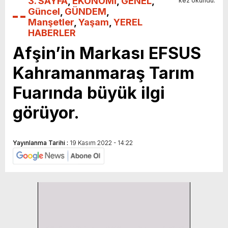
3. SAYFA
,
EKONOMİ
,
GENEL
,
kez okundu.
Güncel
,
GÜNDEM
,
Manşetler
,
Yaşam
,
YEREL
HABERLER
Afşin’in Markası EFSUS
Kahramanmaraş Tarım
Fuarında büyük ilgi
görüyor.
Yayınlanma Tarihi :
19 Kasım 2022 - 14:22