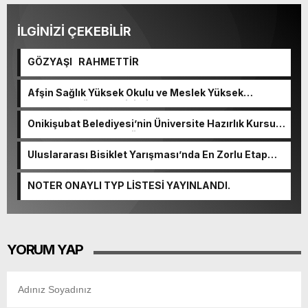
İLGİNİZİ ÇEKEBİLİR
GÖZYAŞI RAHMETTİR
Afşin Sağlık Yüksek Okulu ve Meslek Yüksek
Okulunda görev değişimi!
Onikişubat Belediyesi’nin Üniversite Hazırlık Kursu
başvurularında son gün 7 Ağustos.
Uluslararası Bisiklet Yarışması’nda En Zorlu Etap
Tamamlandı.
NOTER ONAYLI TYP LİSTESİ YAYINLANDI.
YORUM YAP