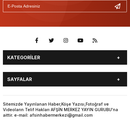
KATEGORİLER
EĞİTİM
EKONOMİ
SAYFALAR
GÜNCEL
ÖZEL HABER
SİYASET
YEREL HABERLER
EĞİTİM
EKONOMİ
KÜNYE
…
GÜNCEL
ÖZEL HABER
Sitemizde Yayınlanan Haber,Köşe Yazısı,Fotoğraf ve
3. SAYFA
KÜLTÜR
Videoların Telif Hakları AFŞİN MERKEZ YAYIN GURUBU'na
SİYASET
YEREL HABERLER
aittir. e-mail: afsinhabermerkezi@gmail.com
SANAT
KÜNYE
…
BİYOGRAFİ
DÜNYA
3. SAYFA
KÜLTÜR