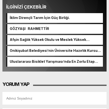
İLGİNİZİ ÇEKEBİLİR
İklim Dirençli Tarım İçin Güç Birliği.
GÖZYAŞI RAHMETTİR
Afşin Sağlık Yüksek Okulu ve Meslek Yüksek
Okulunda görev değişimi!
Onikişubat Belediyesi’nin Üniversite Hazırlık Kursu
başvurularında son gün 7 Ağustos.
Uluslararası Bisiklet Yarışması’nda En Zorlu Etap
Tamamlandı.
YORUM YAP