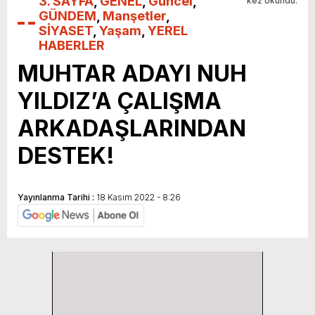
3. SAYFA
,
GENEL
,
Güncel
,
kez okundu.
GÜNDEM
,
Manşetler
,
SİYASET
,
Yaşam
,
YEREL
HABERLER
MUHTAR ADAYI NUH
YILDIZ’A ÇALIŞMA
ARKADAŞLARINDAN
DESTEK!
Yayınlanma Tarihi :
18 Kasım 2022 - 8:26