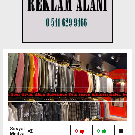
Sosyal
0
0
Medya