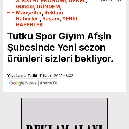
3. SAYFA
,
EKONOMİ
,
GENEL
,
kez okundu.
Güncel
,
GÜNDEM
,
Manşetler
,
Reklam
Haberleri
,
Yaşam
,
YEREL
HABERLER
Tutku Spor Giyim Afşin
Şubesinde Yeni sezon
ürünleri sizleri bekliyor.
Yayınlanma Tarihi :
11 Kasım 2022 - 8:02