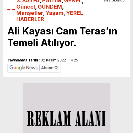
3. SAYFA
,
EĞİTİM
,
GENEL
,
kez okundu.
Güncel
,
GÜNDEM
,
Manşetler
,
Yaşam
,
YEREL
HABERLER
Ali Kayası Cam Teras’ın
Temeli Atılıyor.
Yayınlanma Tarihi :
02 Kasım 2022 - 14:25