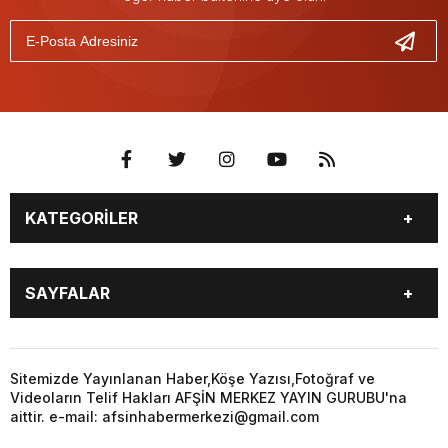
KATEGORİLER
EĞİTİM
EKONOMİ
SAYFALAR
GÜNCEL
ÖZEL HABER
SİYASET
YEREL HABERLER
EĞİTİM
EKONOMİ
KÜNYE
…
GÜNCEL
ÖZEL HABER
Sitemizde Yayınlanan Haber,Köşe Yazısı,Fotoğraf ve
3. SAYFA
KÜLTÜR
Videoların Telif Hakları AFŞİN MERKEZ YAYIN GURUBU'na
SİYASET
YEREL HABERLER
aittir. e-mail: afsinhabermerkezi@gmail.com
SANAT
KÜNYE
…
BİYOGRAFİ
DÜNYA