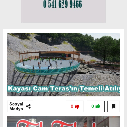
Sosyal
0
0
Medya