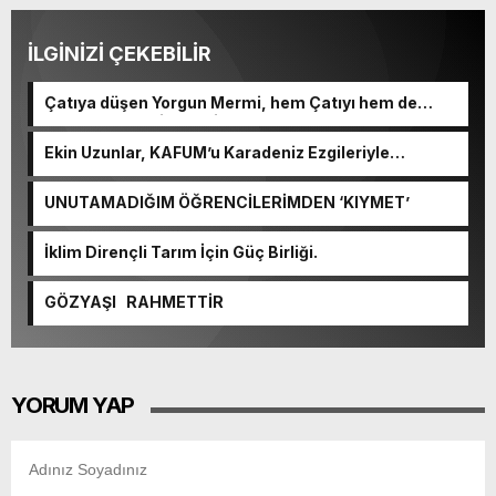
İLGİNİZİ ÇEKEBİLİR
Çatıya düşen Yorgun Mermi, hem Çatıyı hem de
Kulplu Tası delip geçti.
Ekin Uzunlar, KAFUM’u Karadeniz Ezgileriyle
Coşturacak.
UNUTAMADIĞIM ÖĞRENCİLERİMDEN ‘KIYMET’
İklim Dirençli Tarım İçin Güç Birliği.
GÖZYAŞI RAHMETTİR
YORUM YAP