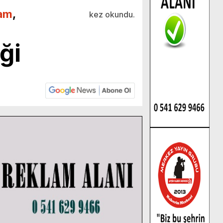
am
,
kez okundu.
ği