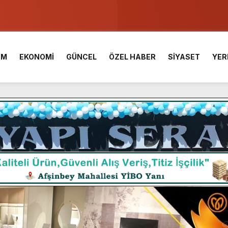
ser Çalık Ortaokulu Şehitlerinin Aileleriyle Bir Araya Geldi.
am Muammer Sarıdoğan’a Beşikdüzü’nde hayırlı olsun ziyareti
İM
EKONOMİ
GÜNCEL
ÖZEL HABER
SİYASET
YER
Fuarı’na Tam Not.
 2 Bin Genç Doğa ve Bilimle Buluştu.
 Desteği Türkiye Derecesi Getirdi.
iği hediyelik eşya satışı Yunus Dağdelen tarafından yaşatılıyor.
 birliktelik, Afşin Spor’un en büyük gücüdür.”
araş Kalesinde çalışmaları yerinde inceledi.
ü KAFUM’da Sahne Alacak.