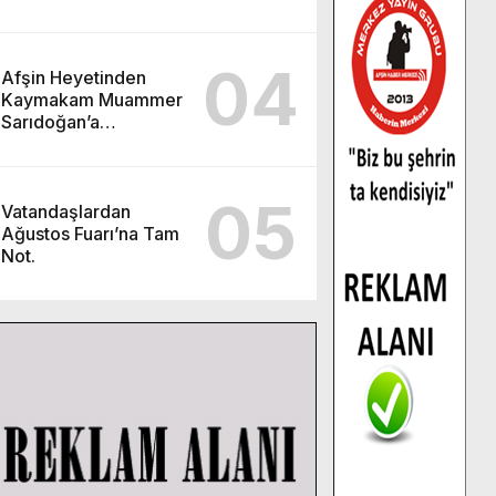
Aileleriyle Bir Araya
Geldi.
04
Afşin Heyetinden
Kaymakam Muammer
Sarıdoğan’a
Beşikdüzü’nde hayırlı
olsun ziyareti.
05
Vatandaşlardan
Ağustos Fuarı’na Tam
Not.