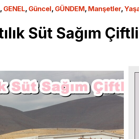
,
GENEL
,
Güncel
,
GÜNDEM
,
Manşetler
,
Yaş
ılık Süt Sağım Çiftli