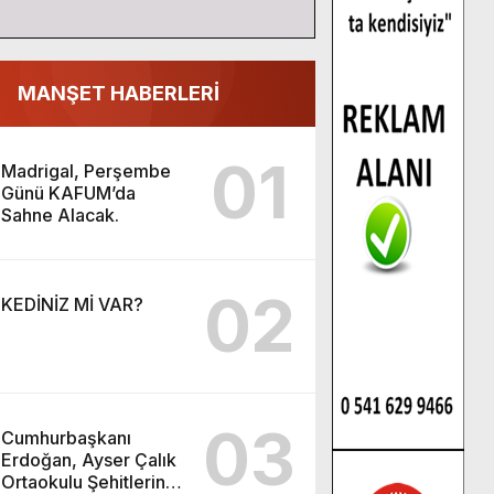
MANŞET HABERLERİ
01
Madrigal, Perşembe
Günü KAFUM’da
Sahne Alacak.
02
KEDİNİZ Mİ VAR?
03
Cumhurbaşkanı
Erdoğan, Ayser Çalık
Ortaokulu Şehitlerinin