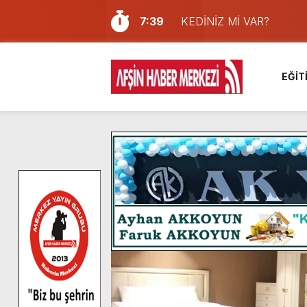
7:39
KEDİNİZ Mİ VAR?
7:27
Cumhurbaşkanı Erdoğan, Ay
13:57
Afşin Heyetinden Kaymak
EĞİT
10:34
Vatandaşlardan Ağustos 
16:48
Pusula Maraş Kamplarında
16:46
Pusula Maraş’ın Akademik
9:47
Afşin’de Orjinal deri işçil
8:37
Başkan Furkan Kılınç: “Bu
4:28
Başkan Görgel, Kahramanm
14:05
Madrigal, Perşembe Gün