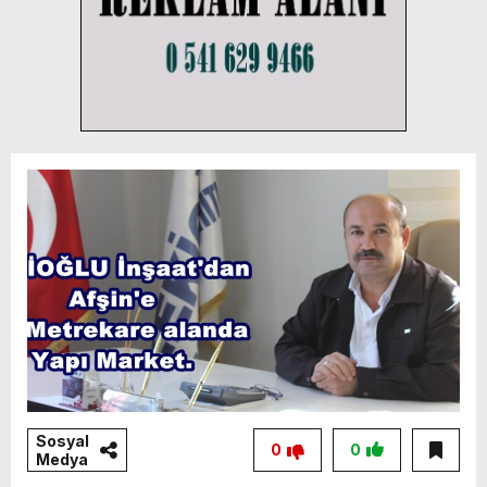
Sosyal
0
0
Medya