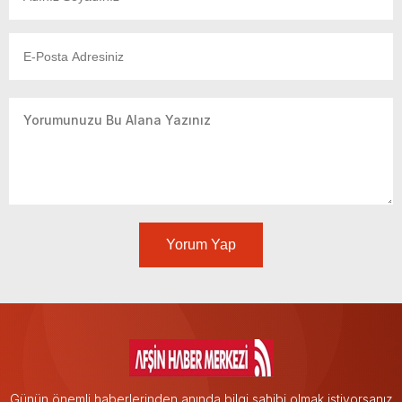
Yorum Yap
Günün önemli haberlerinden anında bilgi sahibi olmak istiyorsanız