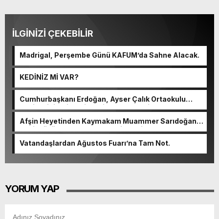
İLGİNİZİ ÇEKEBİLİR
Madrigal, Perşembe Günü KAFUM’da Sahne Alacak.
KEDİNİZ Mİ VAR?
Cumhurbaşkanı Erdoğan, Ayser Çalık Ortaokulu
Şehitlerinin Aileleriyle Bir Araya Geldi.
Afşin Heyetinden Kaymakam Muammer Sarıdoğan’a
Beşikdüzü’nde hayırlı olsun ziyareti.
Vatandaşlardan Ağustos Fuarı’na Tam Not.
YORUM YAP