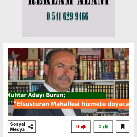
Sosyal
0
0
Medya