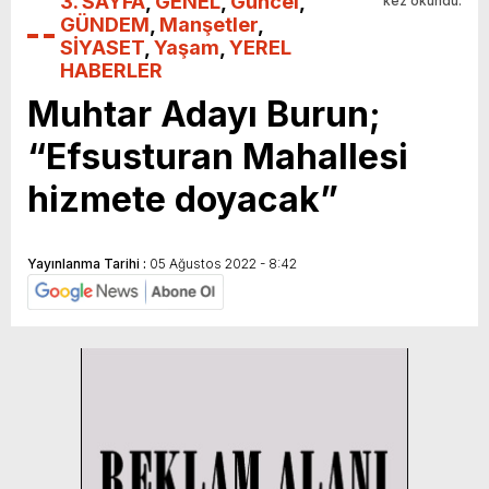
3. SAYFA
,
GENEL
,
Güncel
,
kez okundu.
GÜNDEM
,
Manşetler
,
SİYASET
,
Yaşam
,
YEREL
HABERLER
Muhtar Adayı Burun;
“Efsusturan Mahallesi
hizmete doyacak”
Yayınlanma Tarihi :
05 Ağustos 2022 - 8:42