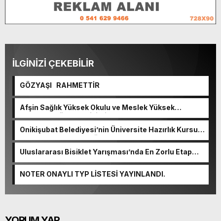
İLGİNİZİ ÇEKEBİLİR
GÖZYAŞI RAHMETTİR
Afşin Sağlık Yüksek Okulu ve Meslek Yüksek
Okulunda görev değişimi!
Onikişubat Belediyesi’nin Üniversite Hazırlık Kursu
başvurularında son gün 7 Ağustos.
Uluslararası Bisiklet Yarışması’nda En Zorlu Etap
Tamamlandı.
NOTER ONAYLI TYP LİSTESİ YAYINLANDI.
YORUM YAP