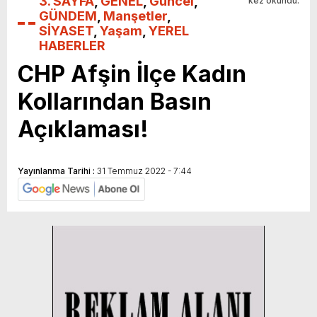
3. SAYFA
,
GENEL
,
Güncel
,
kez okundu.
GÜNDEM
,
Manşetler
,
SİYASET
,
Yaşam
,
YEREL
HABERLER
CHP Afşin İlçe Kadın
Kollarından Basın
Açıklaması!
Yayınlanma Tarihi :
31 Temmuz 2022 - 7:44