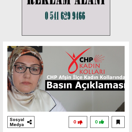
Sosyal
0
0
Medya