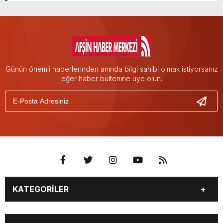
Günün önemli haberlerinden anında bilgi sahibi olmak istiyorsanız
eğer haber bültenine üye olun.
KATEGORİLER
EĞİTİM
EKONOMİ