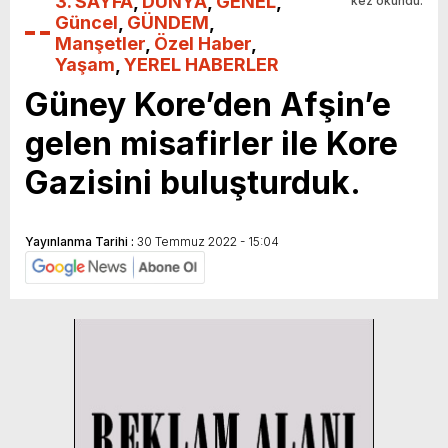
3. SAYFA
,
DÜNYA
,
GENEL
,
kez okundu.
Güncel
,
GÜNDEM
,
Manşetler
,
Özel Haber
,
Yaşam
,
YEREL HABERLER
Güney Kore’den Afşin’e
gelen misafirler ile Kore
Gazisini buluşturduk.
Yayınlanma Tarihi :
30 Temmuz 2022 - 15:04