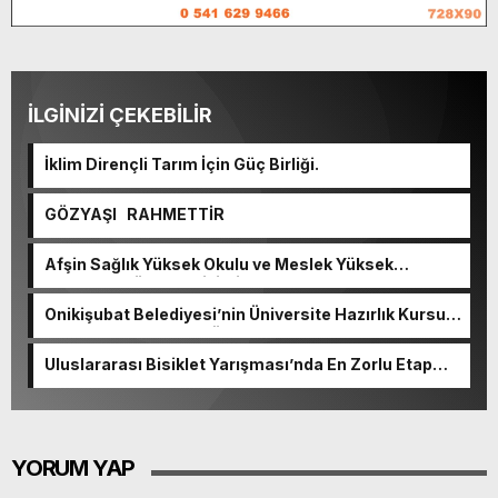
İLGİNİZİ ÇEKEBİLİR
İklim Dirençli Tarım İçin Güç Birliği.
GÖZYAŞI RAHMETTİR
Afşin Sağlık Yüksek Okulu ve Meslek Yüksek
Okulunda görev değişimi!
Onikişubat Belediyesi’nin Üniversite Hazırlık Kursu
başvurularında son gün 7 Ağustos.
Uluslararası Bisiklet Yarışması’nda En Zorlu Etap
Tamamlandı.
YORUM YAP