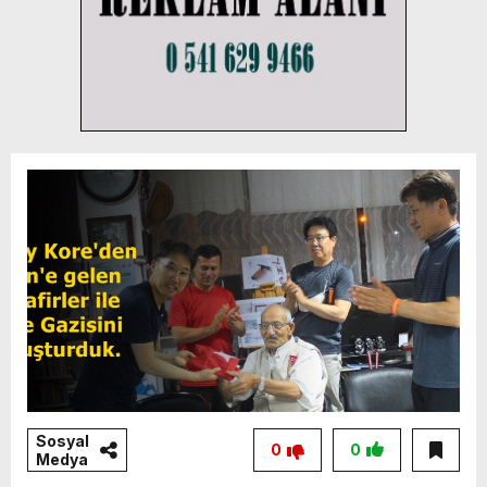
Sosyal
0
0
Medya