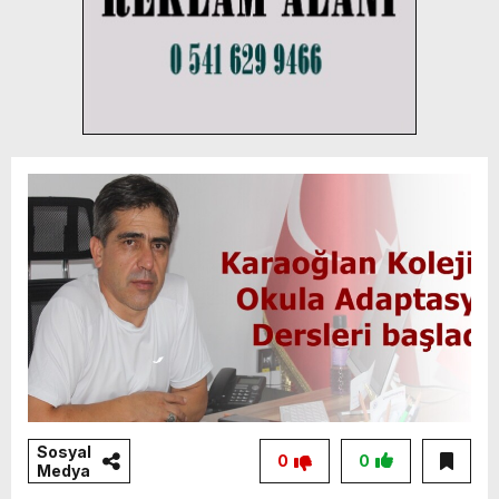
Sosyal
0
0
Medya