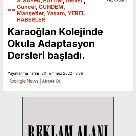
3. SAYFA
,
EĞİTİM
,
GENEL
,
kez okundu.
Güncel
,
GÜNDEM
,
Manşetler
,
Yaşam
,
YEREL
HABERLER
Karaoğlan Kolejinde
Okula Adaptasyon
Dersleri başladı.
Yayınlanma Tarihi :
20 Temmuz 2022 - 8:38