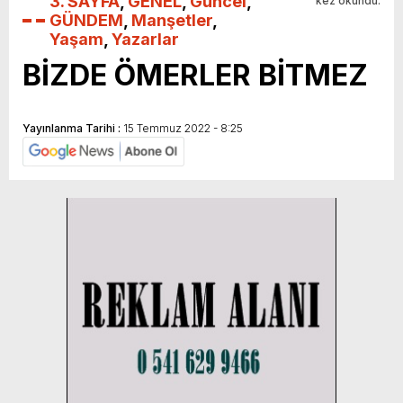
3. SAYFA
,
GENEL
,
Güncel
,
kez okundu.
GÜNDEM
,
Manşetler
,
Yaşam
,
Yazarlar
BİZDE ÖMERLER BİTMEZ
Yayınlanma Tarihi :
15 Temmuz 2022 - 8:25