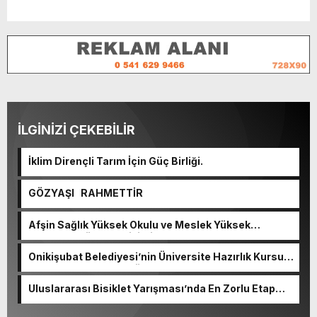
İLGİNİZİ ÇEKEBİLİR
İklim Dirençli Tarım İçin Güç Birliği.
GÖZYAŞI RAHMETTİR
Afşin Sağlık Yüksek Okulu ve Meslek Yüksek
Okulunda görev değişimi!
Onikişubat Belediyesi’nin Üniversite Hazırlık Kursu
başvurularında son gün 7 Ağustos.
Uluslararası Bisiklet Yarışması’nda En Zorlu Etap
Tamamlandı.