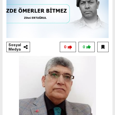
Sosyal
0
0
Medya