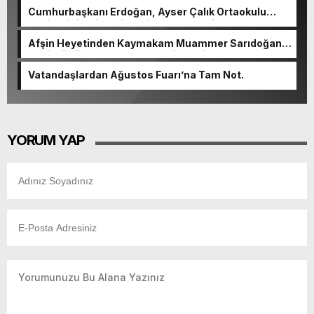
Cumhurbaşkanı Erdoğan, Ayser Çalık Ortaokulu
Şehitlerinin Aileleriyle Bir Araya Geldi.
Afşin Heyetinden Kaymakam Muammer Sarıdoğan’a
Beşikdüzü’nde hayırlı olsun ziyareti.
Vatandaşlardan Ağustos Fuarı’na Tam Not.
YORUM YAP