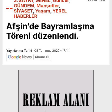
3. SAYFA
,
GENEL
,
Güncel
,
kez okundu.
GÜNDEM
,
Manşetler
,
SİYASET
,
Yaşam
,
YEREL
HABERLER
Afşin’de Bayramlaşma
Töreni düzenlendi.
Yayınlanma Tarihi :
08 Temmuz 2022 - 17:11