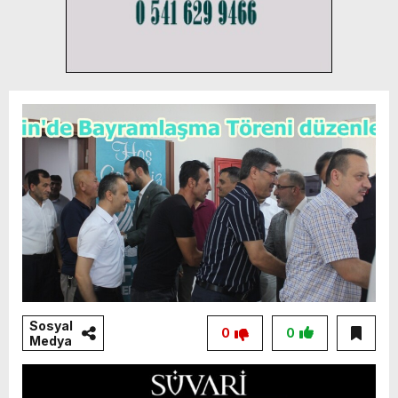
Sosyal
0
0
Medya