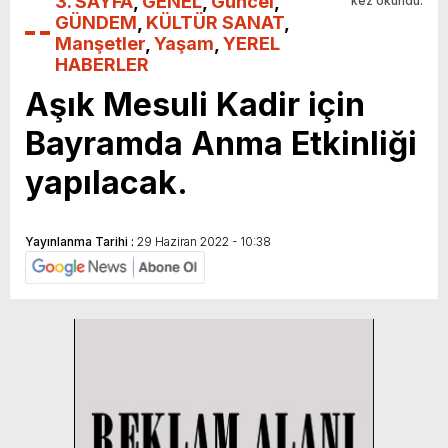
3. SAYFA
,
GENEL
,
Güncel
,
kez okundu.
GÜNDEM
,
KÜLTÜR SANAT
,
Manşetler
,
Yaşam
,
YEREL
HABERLER
Aşık Mesuli Kadir için
Bayramda Anma Etkinliği
yapılacak.
Yayınlanma Tarihi :
29 Haziran 2022 - 10:38