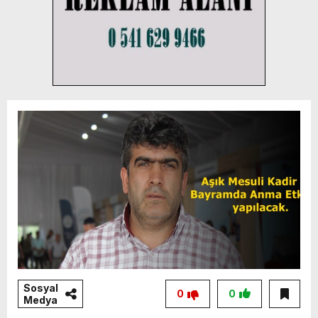
Sosyal
0
0
Medya