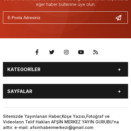
eğer haber bültenine üye olun.
KATEGORİLER
EĞİTİM
EKONOMİ
SAYFALAR
GÜNCEL
ÖZEL HABER
SİYASET
YEREL HABERLER
EĞİTİM
EKONOMİ
KÜNYE
…
GÜNCEL
ÖZEL HABER
Sitemizde Yayınlanan Haber,Köşe Yazısı,Fotoğraf ve
3. SAYFA
KÜLTÜR
Videoların Telif Hakları AFŞİN MERKEZ YAYIN GURUBU'na
SİYASET
YEREL HABERLER
aittir. e-mail: afsinhabermerkezi@gmail.com
SANAT
KÜNYE
…