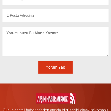
Yorum Yap
Günün önemli haberlerinden anında bilgi sahibi olmak istiyorsanız