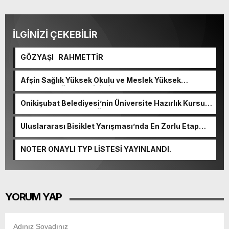
İLGİNİZİ ÇEKEBİLİR
GÖZYAŞI RAHMETTİR
Afşin Sağlık Yüksek Okulu ve Meslek Yüksek
Okulunda görev değişimi!
Onikişubat Belediyesi’nin Üniversite Hazırlık Kursu
başvurularında son gün 7 Ağustos.
Uluslararası Bisiklet Yarışması’nda En Zorlu Etap
Tamamlandı.
NOTER ONAYLI TYP LİSTESİ YAYINLANDI.
YORUM YAP