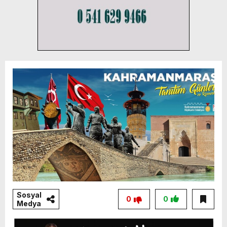
Sosyal
0
0
Medya