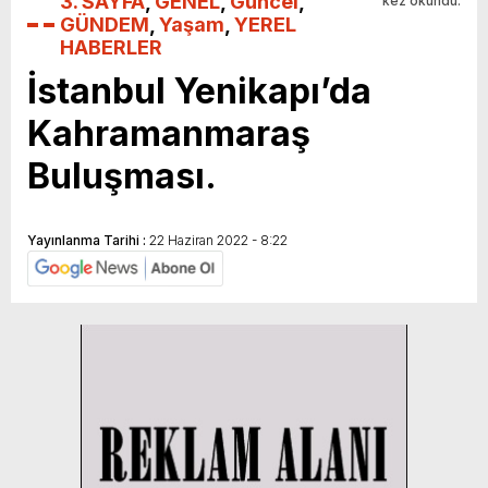
3. SAYFA
,
GENEL
,
Güncel
,
kez okundu.
GÜNDEM
,
Yaşam
,
YEREL
HABERLER
İstanbul Yenikapı’da
Kahramanmaraş
Buluşması.
Yayınlanma Tarihi :
22 Haziran 2022 - 8:22