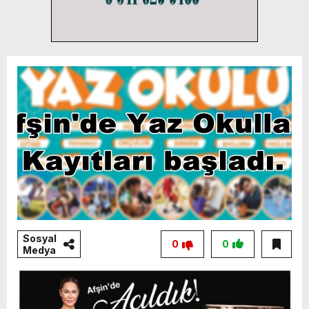
Sosyal
0
0
Medya