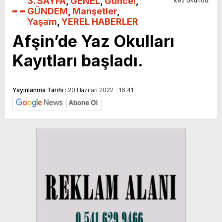
3. SAYFA
,
GENEL
,
Güncel
,
kez okundu.
GÜNDEM
,
Manşetler
,
Yaşam
,
YEREL HABERLER
Afşin’de Yaz Okulları
Kayıtları başladı.
Yayınlanma Tarihi :
20 Haziran 2022 - 16:41