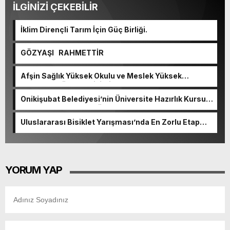
İLGİNİZİ ÇEKEBİLİR
İklim Dirençli Tarım İçin Güç Birliği.
GÖZYAŞI RAHMETTİR
Afşin Sağlık Yüksek Okulu ve Meslek Yüksek
Okulunda görev değişimi!
Onikişubat Belediyesi’nin Üniversite Hazırlık Kursu
başvurularında son gün 7 Ağustos.
Uluslararası Bisiklet Yarışması’nda En Zorlu Etap
Tamamlandı.
YORUM YAP