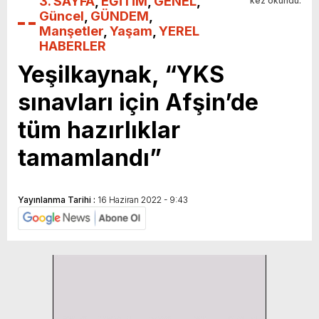
3. SAYFA
,
EĞİTİM
,
GENEL
,
kez okundu.
Güncel
,
GÜNDEM
,
Manşetler
,
Yaşam
,
YEREL
HABERLER
Yeşilkaynak, “YKS
sınavları için Afşin’de
tüm hazırlıklar
tamamlandı”
Yayınlanma Tarihi :
16 Haziran 2022 - 9:43