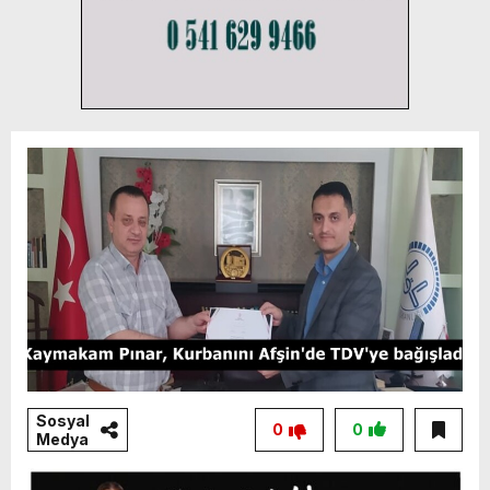
Sosyal
0
0
Medya