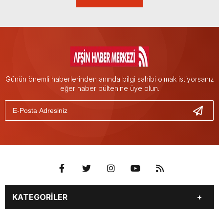
Günün önemli haberlerinden anında bilgi sahibi olmak istiyorsanız
eğer haber bültenine üye olun.
KATEGORİLER