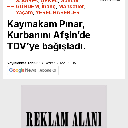
3. SAYFA
,
GENEL
,
Güncel
,
kez okundu.
GÜNDEM
,
İnanç
,
Manşetler
,
Yaşam
,
YEREL HABERLER
Kaymakam Pınar,
Kurbanını Afşin’de
TDV’ye bağışladı.
Yayınlanma Tarihi :
16 Haziran 2022 - 10:15