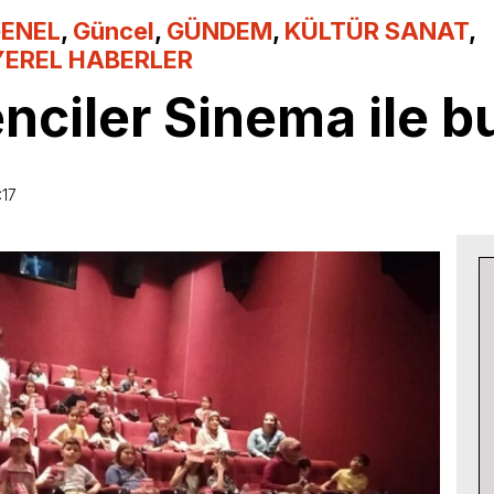
ENEL
,
Güncel
,
GÜNDEM
,
KÜLTÜR SANAT
,
YEREL HABERLER
enciler Sinema ile b
:17