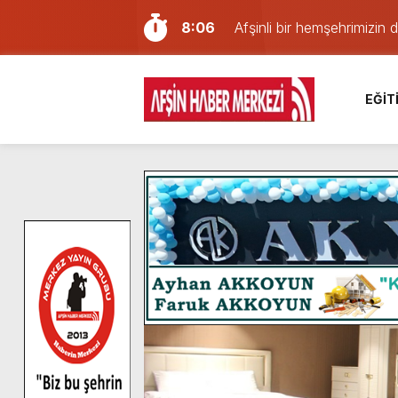
8:06
Afşinli bir hemşehrimizin 
14:05
Madrigal, Perşembe Gün
7:39
KEDİNİZ Mİ VAR?
EĞİT
7:27
Cumhurbaşkanı Erdoğan, Ay
13:57
Afşin Heyetinden Kaymak
10:34
Vatandaşlardan Ağustos 
16:48
Pusula Maraş Kamplarında
16:46
Pusula Maraş’ın Akademik
9:47
Afşin’de Orjinal deri işçil
11:22
KAFUM Fuar Alanı Bulut v