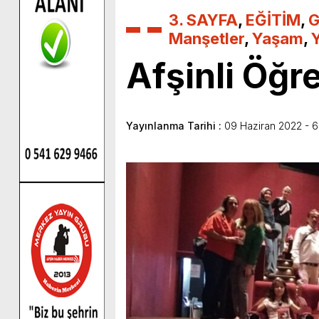
3. SAYFA
,
EĞİTİM
,
G
Manşetler
,
Yaşam
,
Afşinli Öğr
Yayınlanma Tarihi :
09 Haziran 2022 - 6