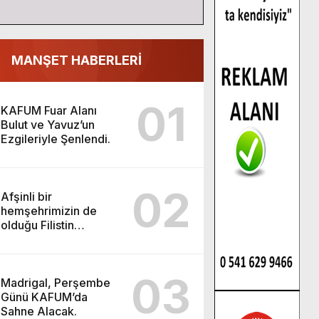
MANŞET HABERLERİ
01
KAFUM Fuar Alanı
Bulut ve Yavuz’un
Ezgileriyle Şenlendi.
02
Afşinli bir
hemşehrimizin de
olduğu Filistin
Konvoyu, güçlenerek
ilerliyor.
03
Madrigal, Perşembe
Günü KAFUM’da
Sahne Alacak.