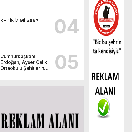
04
KEDİNİZ Mİ VAR?
05
Cumhurbaşkanı
Erdoğan, Ayser Çalık
Ortaokulu Şehitlerinin
Aileleriyle Bir Araya
Geldi.