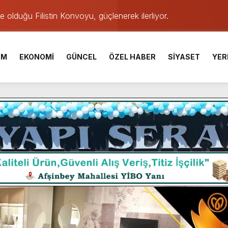
de olduğu Filistin Konvoyu, güçlenerek ilerliyor.
ü KAFUM’da Sahne Alacak.
İM
EKONOMİ
GÜNCEL
ÖZEL HABER
SİYASET
YER
ser Çalık Ortaokulu Şehitlerinin Aileleriyle Bir Araya Geldi.
am Muammer Sarıdoğan’a Beşikdüzü’nde hayırlı olsun ziyareti
Fuarı’na Tam Not.
 2 Bin Genç Doğa ve Bilimle Buluştu.
 Desteği Türkiye Derecesi Getirdi.
iği hediyelik eşya satışı Yunus Dağdelen tarafından yaşatılıyor.
e Yavuz’un Ezgileriyle Şenlendi.