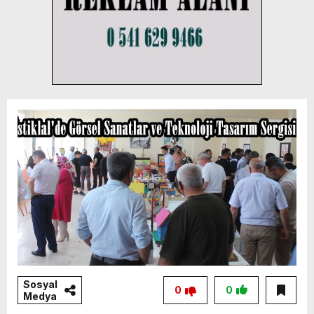
Sosyal
0
0
Medya