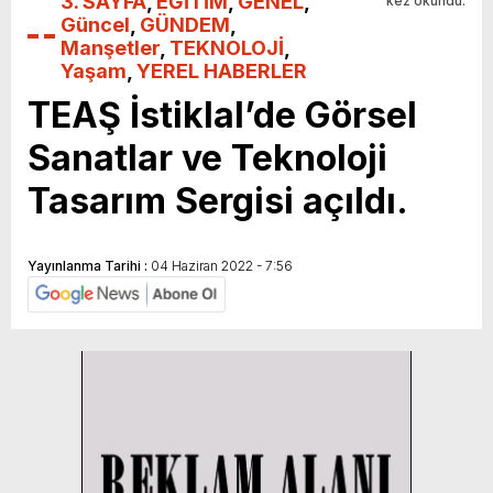
3. SAYFA
,
EĞİTİM
,
GENEL
,
kez okundu.
Güncel
,
GÜNDEM
,
Manşetler
,
TEKNOLOJİ
,
Yaşam
,
YEREL HABERLER
TEAŞ İstiklal’de Görsel
Sanatlar ve Teknoloji
Tasarım Sergisi açıldı.
Yayınlanma Tarihi :
04 Haziran 2022 - 7:56