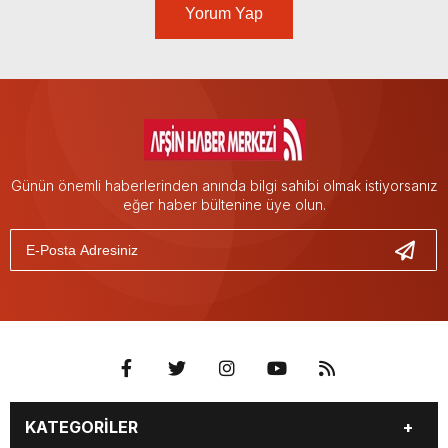
Yorum Yap
Günün önemli haberlerinden anında bilgi sahibi olmak istiyorsanız
eğer haber bültenine üye olun.
KATEGORİLER