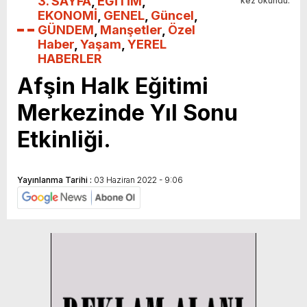
3. SAYFA
,
EĞİTİM
,
kez okundu.
EKONOMİ
,
GENEL
,
Güncel
,
GÜNDEM
,
Manşetler
,
Özel
Haber
,
Yaşam
,
YEREL
HABERLER
Afşin Halk Eğitimi
Merkezinde Yıl Sonu
Etkinliği.
Yayınlanma Tarihi :
03 Haziran 2022 - 9:06