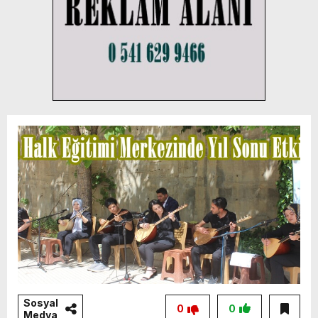
Sosyal
0
0
Medya