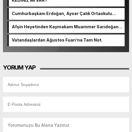
KEDİNİZ Mİ VAR?
Cumhurbaşkanı Erdoğan, Ayser Çalık Ortaokulu
Şehitlerinin Aileleriyle Bir Araya Geldi.
Afşin Heyetinden Kaymakam Muammer Sarıdoğan’a
Beşikdüzü’nde hayırlı olsun ziyareti.
Vatandaşlardan Ağustos Fuarı’na Tam Not.
YORUM YAP