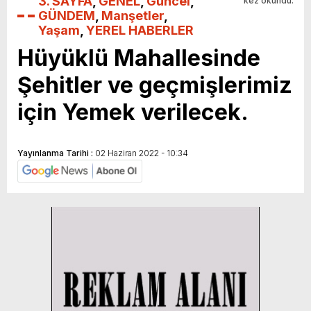
3. SAYFA
,
GENEL
,
Güncel
,
kez okundu.
GÜNDEM
,
Manşetler
,
Yaşam
,
YEREL HABERLER
Hüyüklü Mahallesinde
Şehitler ve geçmişlerimiz
için Yemek verilecek.
Yayınlanma Tarihi :
02 Haziran 2022 - 10:34