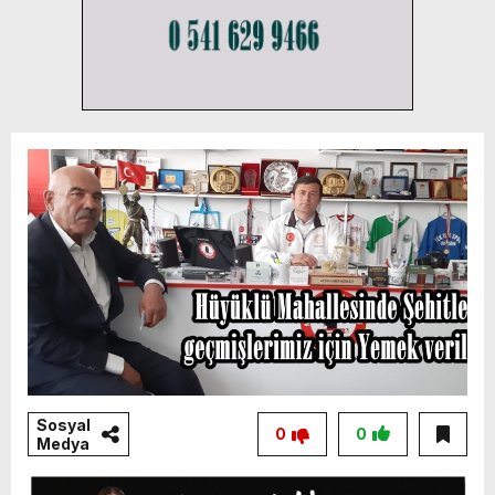
Sosyal
0
0
Medya