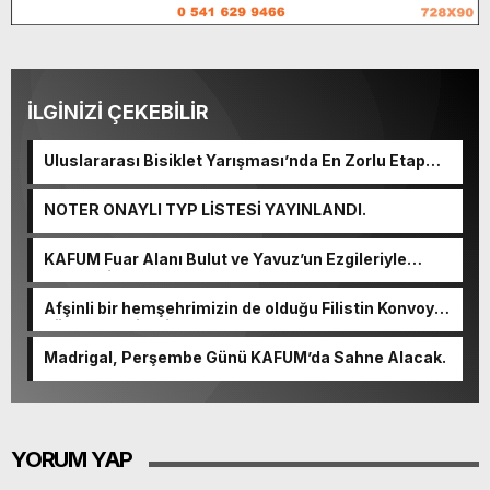
İLGİNİZİ ÇEKEBİLİR
Uluslararası Bisiklet Yarışması’nda En Zorlu Etap
Tamamlandı.
NOTER ONAYLI TYP LİSTESİ YAYINLANDI.
KAFUM Fuar Alanı Bulut ve Yavuz’un Ezgileriyle
Şenlendi.
Afşinli bir hemşehrimizin de olduğu Filistin Konvoyu,
güçlenerek ilerliyor.
Madrigal, Perşembe Günü KAFUM’da Sahne Alacak.
YORUM YAP