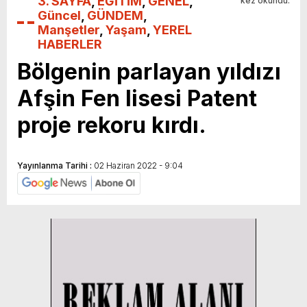
3. SAYFA
,
EĞİTİM
,
GENEL
,
kez okundu.
Güncel
,
GÜNDEM
,
Manşetler
,
Yaşam
,
YEREL
HABERLER
Bölgenin parlayan yıldızı
Afşin Fen lisesi Patent
proje rekoru kırdı.
Yayınlanma Tarihi :
02 Haziran 2022 - 9:04