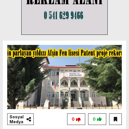
Sosyal
0
0
Medya