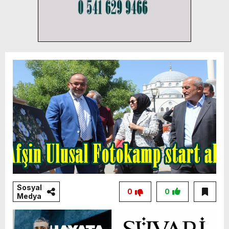
Sosyal
0
0
Medya