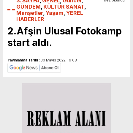
3. SAYFA
,
GENEL
,
Güncel
,
kez okundu.
GÜNDEM
,
KÜLTÜR SANAT
,
Manşetler
,
Yaşam
,
YEREL
HABERLER
2.Afşin Ulusal Fotokamp
start aldı.
Yayınlanma Tarihi :
30 Mayıs 2022 - 9:08