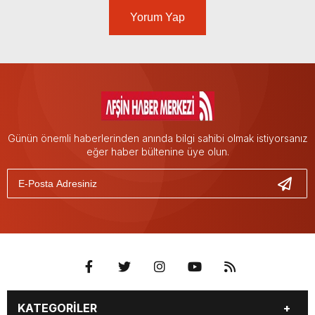
Yorum Yap
Günün önemli haberlerinden anında bilgi sahibi olmak istiyorsanız
eğer haber bültenine üye olun.
KATEGORİLER