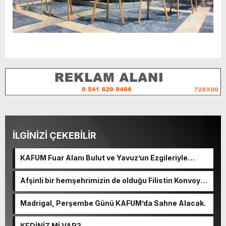
İLGİNİZİ ÇEKEBİLİR
KAFUM Fuar Alanı Bulut ve Yavuz’un Ezgileriyle
Şenlendi.
Afşinli bir hemşehrimizin de olduğu Filistin Konvoyu,
güçlenerek ilerliyor.
Madrigal, Perşembe Günü KAFUM’da Sahne Alacak.
KEDİNİZ Mİ VAR?