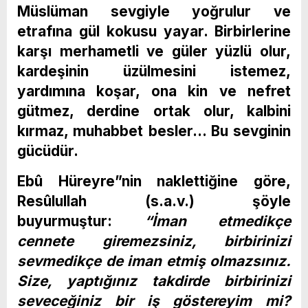
Müslüman sevgiyle yoğrulur ve
etrafına gül kokusu yayar. Birbirlerine
karşı merhametli ve güler yüzlü olur,
kardeşinin üzülmesini istemez,
yardımına koşar, ona kin ve nefret
gütmez, derdine ortak olur, kalbini
kırmaz, muhabbet besler… Bu sevginin
gücüdür.
Ebû Hüreyre”nin naklettiğine göre,
Resûlullah (s.a.v.) şöyle
buyurmuştur:
“İman etmedikçe
cennete giremezsiniz, birbirinizi
sevmedikçe de iman etmiş olmazsınız.
Size, yaptığınız takdirde birbirinizi
seveceğiniz bir iş göstereyim mi?