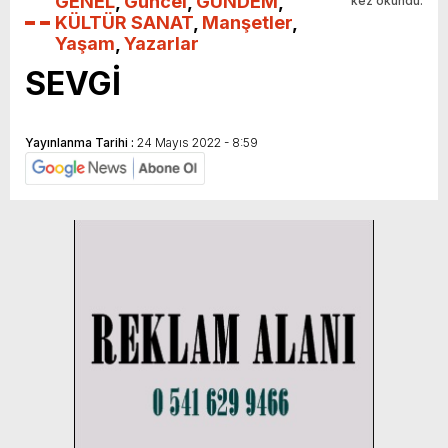
GENEL
,
Güncel
,
GÜNDEM
,
kez okundu.
KÜLTÜR SANAT
,
Manşetler
,
Yaşam
,
Yazarlar
SEVGİ
Yayınlanma Tarihi :
24 Mayıs 2022 - 8:59