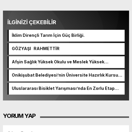
İLGİNİZİ ÇEKEBİLİR
İklim Dirençli Tarım İçin Güç Birliği.
GÖZYAŞI RAHMETTİR
Afşin Sağlık Yüksek Okulu ve Meslek Yüksek
Okulunda görev değişimi!
Onikişubat Belediyesi’nin Üniversite Hazırlık Kursu
başvurularında son gün 7 Ağustos.
Uluslararası Bisiklet Yarışması’nda En Zorlu Etap
Tamamlandı.
YORUM YAP