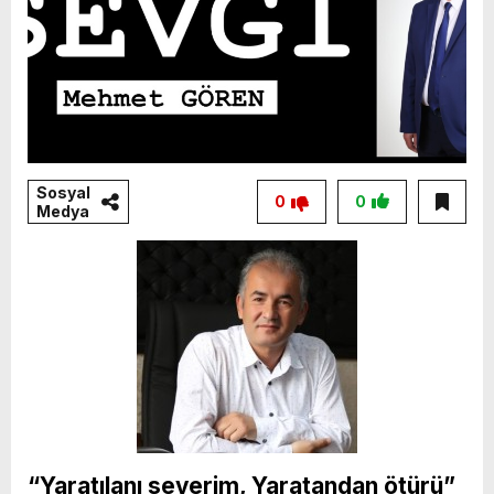
Sosyal
0
0
Medya
“Yaratılanı severim, Yaratandan ötürü”