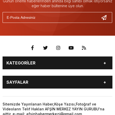
Günün önemli haberlerinden anında bilgi sahibi olmak istiyorsanız
eğer haber bültenine üye olun.
KATEGORİLER
EĞİTİM
EKONOMİ
SAYFALAR
GÜNCEL
ÖZEL HABER
SİYASET
YEREL HABERLER
EĞİTİM
EKONOMİ
KÜNYE
…
GÜNCEL
ÖZEL HABER
Sitemizde Yayınlanan Haber,Köşe Yazısı,Fotoğraf ve
3. SAYFA
KÜLTÜR
Videoların Telif Hakları AFŞİN MERKEZ YAYIN GURUBU'na
SİYASET
YEREL HABERLER
aittir. e-mail: afsinhabermerkezi@gmail.com
SANAT