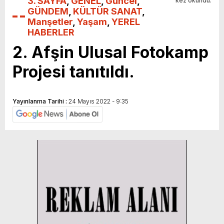
3. SAYFA
,
GENEL
,
Güncel
,
kez okundu.
GÜNDEM
,
KÜLTÜR SANAT
,
Manşetler
,
Yaşam
,
YEREL
HABERLER
2. Afşin Ulusal Fotokamp
Projesi tanıtıldı.
Yayınlanma Tarihi :
24 Mayıs 2022 - 9:35