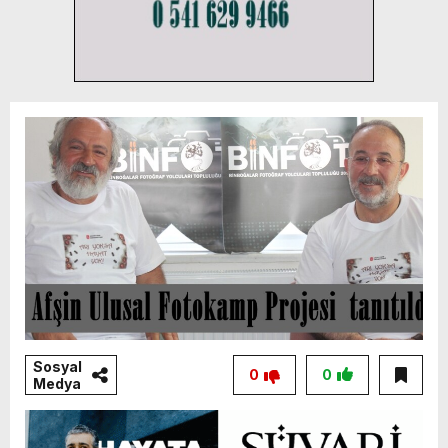
Sosyal
0
0
Medya