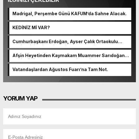
Madrigal, Perşembe Günü KAFUM’da Sahne Alacak.
KEDİNİZ Mİ VAR?
Cumhurbaşkanı Erdoğan, Ayser Çalık Ortaokulu
Şehitlerinin Aileleriyle Bir Araya Geldi.
Afşin Heyetinden Kaymakam Muammer Sarıdoğan’a
Beşikdüzü’nde hayırlı olsun ziyareti.
Vatandaşlardan Ağustos Fuarı’na Tam Not.
YORUM YAP