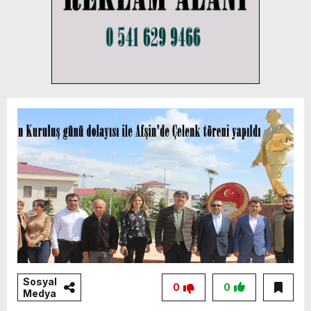
Sosyal
0
0
Medya