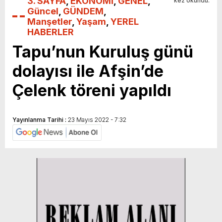
3. SAYFA
,
EKONOMİ
,
GENEL
,
kez okundu.
Güncel
,
GÜNDEM
,
Manşetler
,
Yaşam
,
YEREL
HABERLER
Tapu’nun Kuruluş günü
dolayısı ile Afşin’de
Çelenk töreni yapıldı
Yayınlanma Tarihi :
23 Mayıs 2022 - 7:32