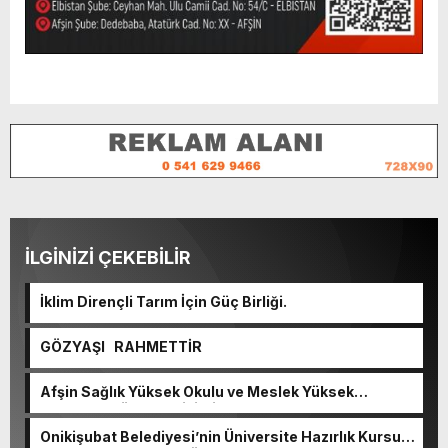
İLGİNİZİ ÇEKEBİLİR
İklim Dirençli Tarım İçin Güç Birliği.
GÖZYAŞI RAHMETTİR
Afşin Sağlık Yüksek Okulu ve Meslek Yüksek
Okulunda görev değişimi!
Onikişubat Belediyesi’nin Üniversite Hazırlık Kursu