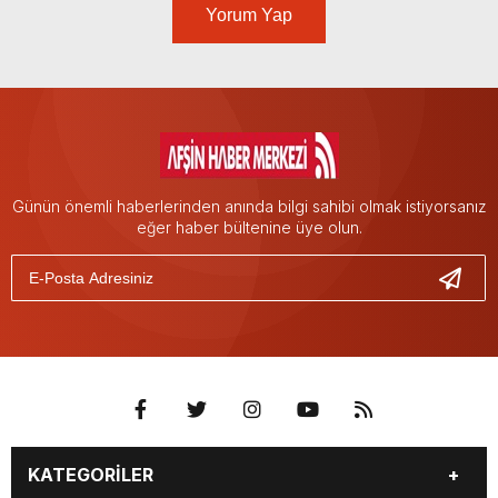
Yorum Yap
Günün önemli haberlerinden anında bilgi sahibi olmak istiyorsanız
eğer haber bültenine üye olun.
KATEGORİLER