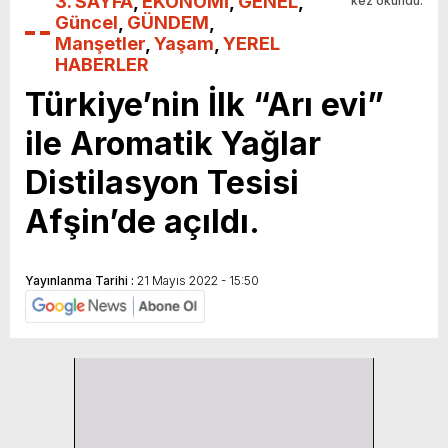
3. SAYFA
,
EKONOMİ
,
GENEL
,
kez okundu.
Güncel
,
GÜNDEM
,
Manşetler
,
Yaşam
,
YEREL
HABERLER
Türkiye’nin İlk “Arı evi”
ile Aromatik Yağlar
Distilasyon Tesisi
Afşin’de açıldı.
Yayınlanma Tarihi :
21 Mayıs 2022 - 15:50