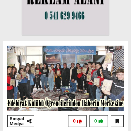
Sosyal
0
0
Medya