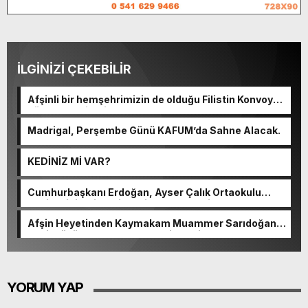
İLGİNİZİ ÇEKEBİLİR
Afşinli bir hemşehrimizin de olduğu Filistin Konvoyu,
güçlenerek ilerliyor.
Madrigal, Perşembe Günü KAFUM’da Sahne Alacak.
KEDİNİZ Mİ VAR?
Cumhurbaşkanı Erdoğan, Ayser Çalık Ortaokulu
Şehitlerinin Aileleriyle Bir Araya Geldi.
Afşin Heyetinden Kaymakam Muammer Sarıdoğan’a
Beşikdüzü’nde hayırlı olsun ziyareti.
YORUM YAP