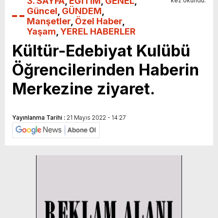
3. SAYFA
,
EĞİTİM
,
GENEL
,
kez okundu.
Güncel
,
GÜNDEM
,
Manşetler
,
Özel Haber
,
Yaşam
,
YEREL HABERLER
Kültür-Edebiyat Kulübü
Öğrencilerinden Haberin
Merkezine ziyaret.
Yayınlanma Tarihi :
21 Mayıs 2022 - 14:27