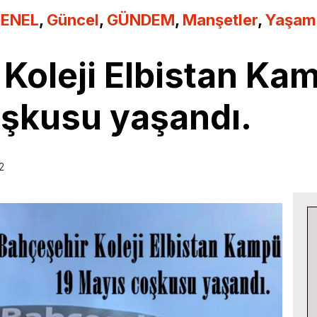
ENEL
,
Güncel
,
GÜNDEM
,
Manşetler
,
Yaşam
 Koleji Elbistan K
oşkusu yaşandı.
2