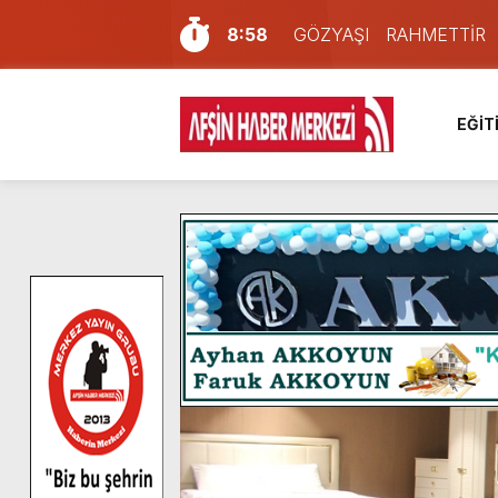
8:58
GÖZYAŞI RAHMETTİR
7:57
Afşin Sağlık Yüksek Okul
6:31
Onikişubat Belediyesi’nin
EĞİT
16:10
Uluslararası Bisiklet Yar
13:27
NOTER ONAYLI TYP LİS
11:22
KAFUM Fuar Alanı Bulut v
8:06
Afşinli bir hemşehrimizin 
14:05
Madrigal, Perşembe Gün
7:39
KEDİNİZ Mİ VAR?
4:58
İklim Dirençli Tarım İçin Gü