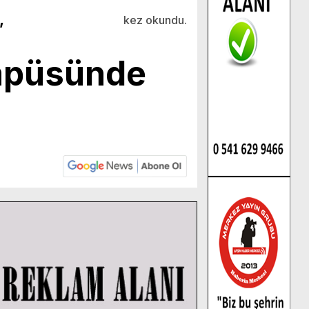
,
kez okundu.
ampüsünde