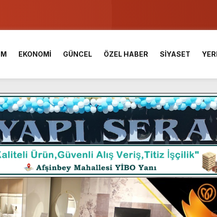
u ve Meslek Yüksek Okulunda görev değişimi!
 Üniversite Hazırlık Kursu başvurularında son gün 7 Ağustos.
İM
EKONOMİ
GÜNCEL
ÖZEL HABER
SİYASET
YER
ışması’nda En Zorlu Etap Tamamlandı.
TESİ YAYINLANDI.
e Yavuz’un Ezgileriyle Şenlendi.
de olduğu Filistin Konvoyu, güçlenerek ilerliyor.
ü KAFUM’da Sahne Alacak.
ç Birliği.