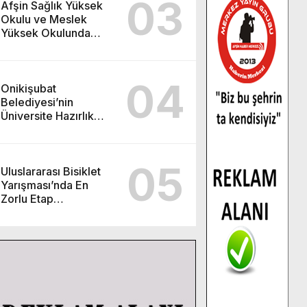
03
Afşin Sağlık Yüksek
Okulu ve Meslek
Yüksek Okulunda
görev değişimi!
04
Onikişubat
Belediyesi’nin
Üniversite Hazırlık
Kursu başvurularında
son gün 7 Ağustos.
05
Uluslararası Bisiklet
Yarışması’nda En
Zorlu Etap
Tamamlandı.