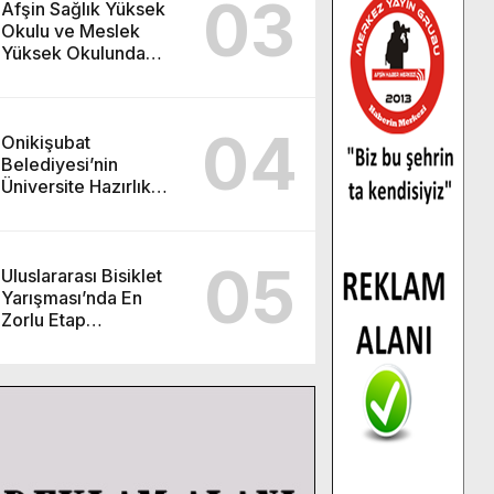
03
Afşin Sağlık Yüksek
Okulu ve Meslek
Yüksek Okulunda
görev değişimi!
04
Onikişubat
Belediyesi’nin
Üniversite Hazırlık
Kursu başvurularında
son gün 7 Ağustos.
05
Uluslararası Bisiklet
Yarışması’nda En
Zorlu Etap
Tamamlandı.