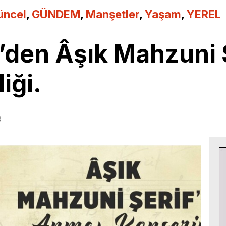
üncel
,
GÜNDEM
,
Manşetler
,
Yaşam
,
YEREL
den Âşık Mahzuni Ş
iği.
9