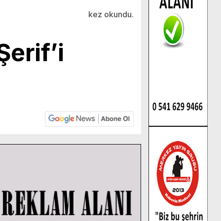
kez okundu.
erif’i