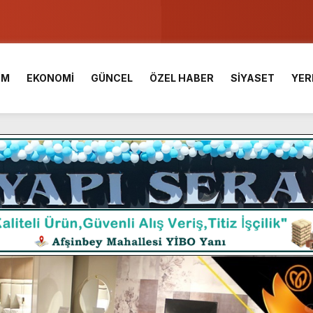
u ve Meslek Yüksek Okulunda görev değişimi!
 Üniversite Hazırlık Kursu başvurularında son gün 7 Ağustos.
İM
EKONOMİ
GÜNCEL
ÖZEL HABER
SİYASET
YER
ışması’nda En Zorlu Etap Tamamlandı.
TESİ YAYINLANDI.
e Yavuz’un Ezgileriyle Şenlendi.
de olduğu Filistin Konvoyu, güçlenerek ilerliyor.
ü KAFUM’da Sahne Alacak.
ç Birliği.