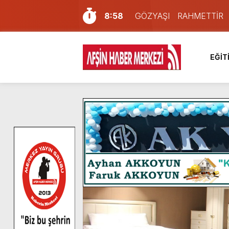
8:58
GÖZYAŞI RAHMETTİR
7:57
Afşin Sağlık Yüksek Okul
6:31
Onikişubat Belediyesi’nin
EĞİT
16:10
Uluslararası Bisiklet Yar
13:27
NOTER ONAYLI TYP LİS
11:22
KAFUM Fuar Alanı Bulut v
8:06
Afşinli bir hemşehrimizin 
14:05
Madrigal, Perşembe Gün
7:39
KEDİNİZ Mİ VAR?
4:58
İklim Dirençli Tarım İçin Gü