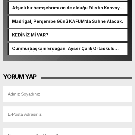
Afşinli bir hemşehrimizin de olduğu Filistin Konvoyu,
güçlenerek ilerliyor.
Madrigal, Perşembe Günü KAFUM’da Sahne Alacak.
KEDİNİZ Mİ VAR?
Cumhurbaşkanı Erdoğan, Ayser Çalık Ortaokulu
Şehitlerinin Aileleriyle Bir Araya Geldi.
YORUM YAP