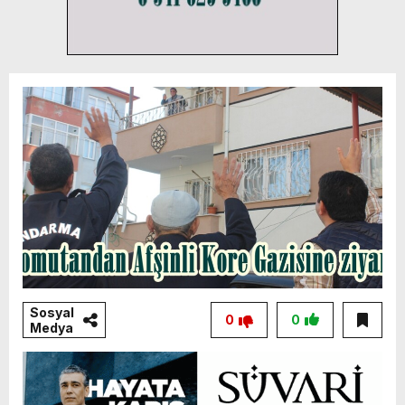
Sosyal
0
0
Medya