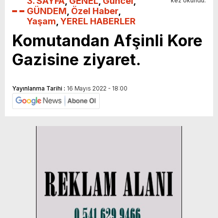
3. SAYFA
,
GENEL
,
Güncel
,
kez okundu.
GÜNDEM
,
Özel Haber
,
Yaşam
,
YEREL HABERLER
Komutandan Afşinli Kore
Gazisine ziyaret.
Yayınlanma Tarihi :
16 Mayıs 2022 - 18:00