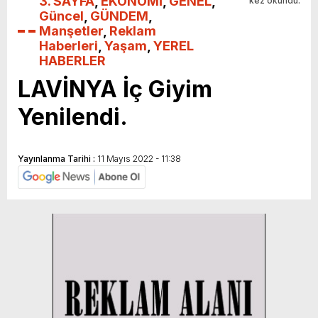
3. SAYFA
,
EKONOMİ
,
GENEL
,
kez okundu.
Güncel
,
GÜNDEM
,
Manşetler
,
Reklam
Haberleri
,
Yaşam
,
YEREL
HABERLER
LAVİNYA İç Giyim
Yenilendi.
Yayınlanma Tarihi :
11 Mayıs 2022 - 11:38