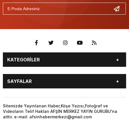
KATEGORİLER
EĞİTİM
EKONOMİ
SAYFALAR
GÜNCEL
ÖZEL HABER
SİYASET
YEREL HABERLER
EĞİTİM
EKONOMİ
KÜNYE
…
GÜNCEL
ÖZEL HABER
Sitemizde Yayınlanan Haber,Köşe Yazısı,Fotoğraf ve
3. SAYFA
KÜLTÜR
Videoların Telif Hakları AFŞİN MERKEZ YAYIN GURUBU'na
SİYASET
YEREL HABERLER
aittir. e-mail: afsinhabermerkezi@gmail.com
SANAT
KÜNYE
…
BİYOGRAFİ
DÜNYA