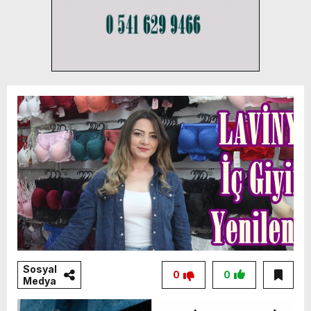
Sosyal
0
0
Medya