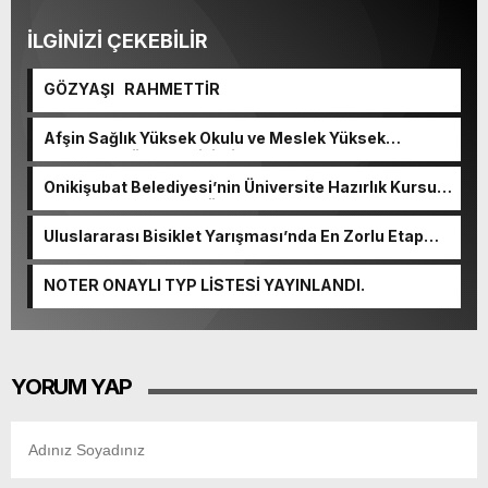
İLGİNİZİ ÇEKEBİLİR
GÖZYAŞI RAHMETTİR
Afşin Sağlık Yüksek Okulu ve Meslek Yüksek
Okulunda görev değişimi!
Onikişubat Belediyesi’nin Üniversite Hazırlık Kursu
başvurularında son gün 7 Ağustos.
Uluslararası Bisiklet Yarışması’nda En Zorlu Etap
Tamamlandı.
NOTER ONAYLI TYP LİSTESİ YAYINLANDI.
YORUM YAP