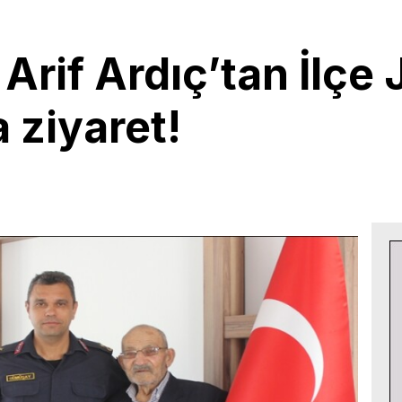
 Arif Ardıç’tan İlç
 ziyaret!