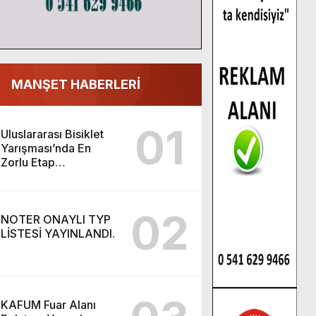
MANŞET HABERLERİ
01
Uluslararası Bisiklet
Yarışması’nda En
Zorlu Etap
Tamamlandı.
02
NOTER ONAYLI TYP
LİSTESİ YAYINLANDI.
KAFUM Fuar Alanı