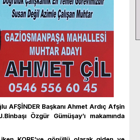
oğlu AFŞİNDER Başkanı Ahmet Ardıç Afşin
J.Binbaşı Özgür Gümüşay’ı makamında
 iken KORE’ye gönüllü olarak giden ve