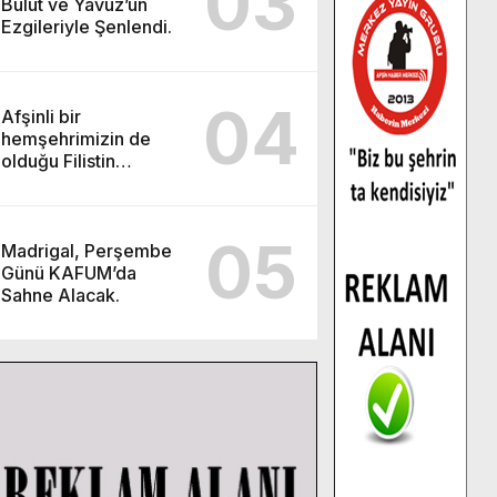
03
Bulut ve Yavuz’un
Ezgileriyle Şenlendi.
04
Afşinli bir
hemşehrimizin de
olduğu Filistin
Konvoyu, güçlenerek
ilerliyor.
05
Madrigal, Perşembe
Günü KAFUM’da
Sahne Alacak.