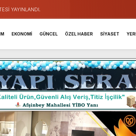
TESİ YAYINLANDI.
e Yavuz’un Ezgileriyle Şenlendi.
de olduğu Filistin Konvoyu, güçlenerek ilerliyor.
İM
EKONOMİ
GÜNCEL
ÖZEL HABER
SİYASET
YER
ü KAFUM’da Sahne Alacak.
ser Çalık Ortaokulu Şehitlerinin Aileleriyle Bir Araya Geldi.
am Muammer Sarıdoğan’a Beşikdüzü’nde hayırlı olsun ziyareti
Fuarı’na Tam Not.
 2 Bin Genç Doğa ve Bilimle Buluştu.
ışması’nda En Zorlu Etap Tamamlandı.