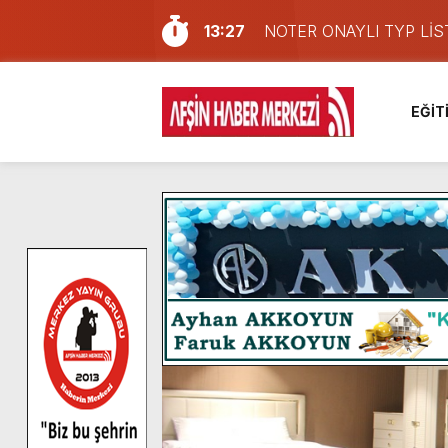
13:27
NOTER ONAYLI TYP LİS
11:22
KAFUM Fuar Alanı Bulut v
8:06
Afşinli bir hemşehrimizin 
EĞİT
14:05
Madrigal, Perşembe Gün
7:39
KEDİNİZ Mİ VAR?
7:27
Cumhurbaşkanı Erdoğan, Ay
13:57
Afşin Heyetinden Kaymak
10:34
Vatandaşlardan Ağustos 
16:48
Pusula Maraş Kamplarında
16:10
Uluslararası Bisiklet Yar