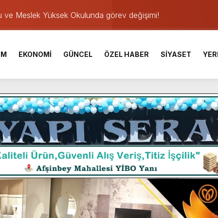
u ve Meslek Yüksek Okulunda görev değişimi!
 Üniversite Hazırlık Kursu başvurularında son gün 7 Ağustos.
ışması’nda En Zorlu Etap Tamamlandı.
İM
EKONOMİ
GÜNCEL
ÖZEL HABER
SİYASET
YER
TESİ YAYINLANDI.
e Yavuz’un Ezgileriyle Şenlendi.
de olduğu Filistin Konvoyu, güçlenerek ilerliyor.
ü KAFUM’da Sahne Alacak.
ser Çalık Ortaokulu Şehitlerinin Aileleriyle Bir Araya Geldi.