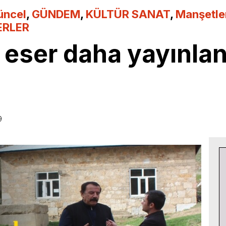
üncel
,
GÜNDEM
,
KÜLTÜR SANAT
,
Manşetle
ERLER
r eser daha yayınl
9