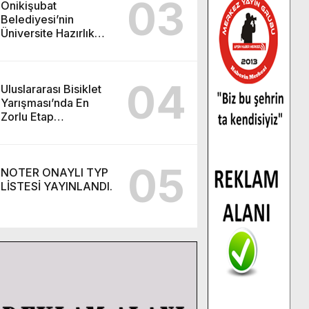
03
Onikişubat
Belediyesi’nin
Üniversite Hazırlık
Kursu başvurularında
son gün 7 Ağustos.
04
Uluslararası Bisiklet
Yarışması’nda En
Zorlu Etap
Tamamlandı.
05
NOTER ONAYLI TYP
LİSTESİ YAYINLANDI.