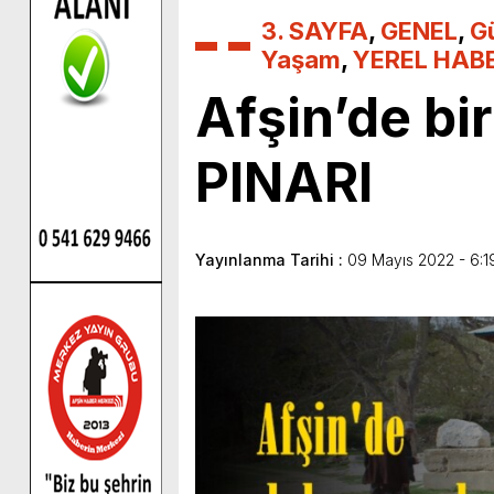
3. SAYFA
,
GENEL
,
G
Yaşam
,
YEREL HAB
Afşin’de bi
PINARI
Yayınlanma Tarihi :
09 Mayıs 2022 - 6:1