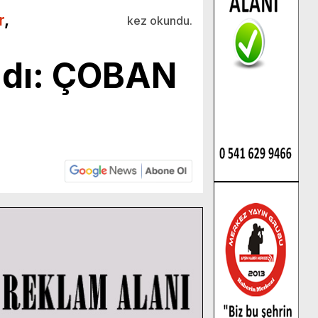
r
,
kez okundu.
andı: ÇOBAN