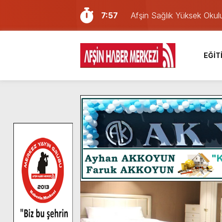
7:57
Afşin Sağlık Yüksek Okul
6:31
Onikişubat Belediyesi’nin
16:10
Uluslararası Bisiklet Yar
EĞİT
13:27
NOTER ONAYLI TYP LİS
11:22
KAFUM Fuar Alanı Bulut v
8:06
Afşinli bir hemşehrimizin 
14:05
Madrigal, Perşembe Gün
7:39
KEDİNİZ Mİ VAR?
7:27
Cumhurbaşkanı Erdoğan, Ay
8:58
GÖZYAŞI RAHMETTİR