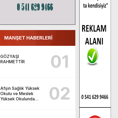
MANŞET HABERLERİ
01
GÖZYAŞI
RAHMETTİR
02
Afşin Sağlık Yüksek
Okulu ve Meslek
Yüksek Okulunda
görev değişimi!