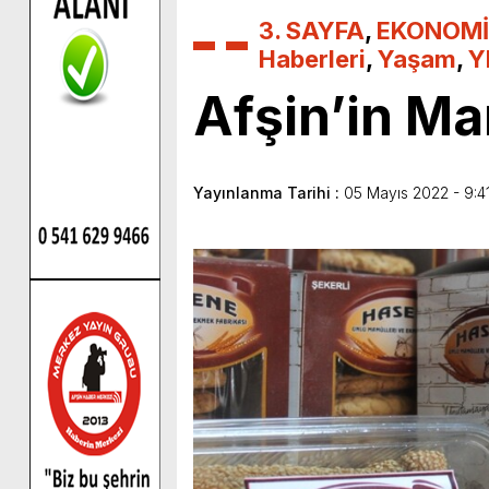
3. SAYFA
,
EKONOMİ
Haberleri
,
Yaşam
,
Y
Afşin’in Ma
Yayınlanma Tarihi :
05 Mayıs 2022 - 9:4