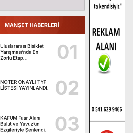
MANŞET HABERLERİ
01
Uluslararası Bisiklet
Yarışması’nda En
Zorlu Etap
Tamamlandı.
02
NOTER ONAYLI TYP
LİSTESİ YAYINLANDI.
03
KAFUM Fuar Alanı
Bulut ve Yavuz’un
Ezgileriyle Şenlendi.