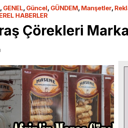
,
GENEL
,
Güncel
,
GÜNDEM
,
Manşetler
,
Rek
EREL HABERLER
raş Çörekleri Marka
1