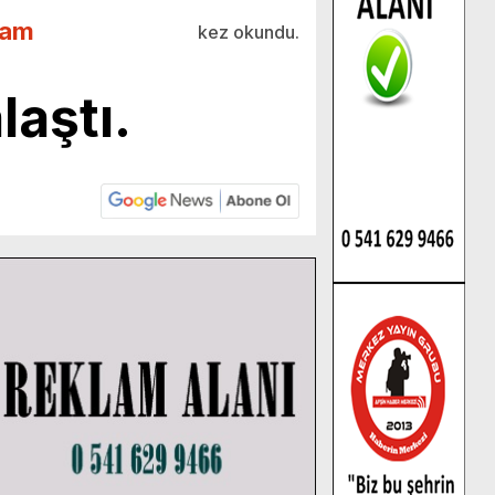
lam
kez okundu.
laştı.