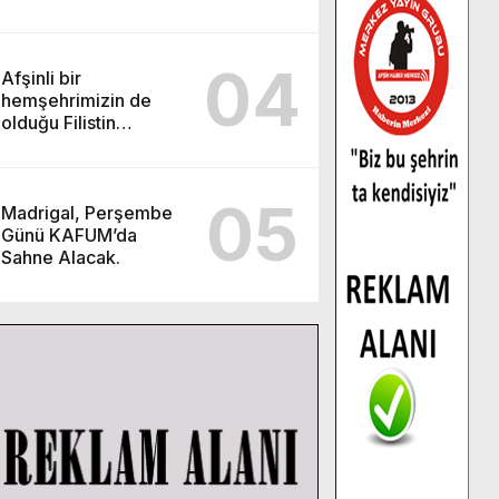
04
Afşinli bir
hemşehrimizin de
olduğu Filistin
Konvoyu, güçlenerek
ilerliyor.
05
Madrigal, Perşembe
Günü KAFUM’da
Sahne Alacak.