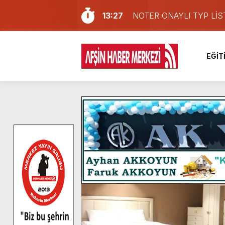
13:27
NOTER ONAYLI TYP LİS
11:22
KAFUM Fuar Alanı Bulut v
8:06
Afşinli bir hemşehrimizin 
EĞİT
14:05
Madrigal, Perşembe Gün
7:39
KEDİNİZ Mİ VAR?
7:27
Cumhurbaşkanı Erdoğan, Ay
13:57
Afşin Heyetinden Kaymak
10:34
Vatandaşlardan Ağustos 
16:48
Pusula Maraş Kamplarında
16:10
Uluslararası Bisiklet Yar