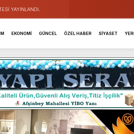
TESİ YAYINLANDI.
e Yavuz’un Ezgileriyle Şenlendi.
de olduğu Filistin Konvoyu, güçlenerek ilerliyor.
İM
EKONOMİ
GÜNCEL
ÖZEL HABER
SİYASET
YER
ü KAFUM’da Sahne Alacak.
ser Çalık Ortaokulu Şehitlerinin Aileleriyle Bir Araya Geldi.
am Muammer Sarıdoğan’a Beşikdüzü’nde hayırlı olsun ziyareti
Fuarı’na Tam Not.
 2 Bin Genç Doğa ve Bilimle Buluştu.
ışması’nda En Zorlu Etap Tamamlandı.