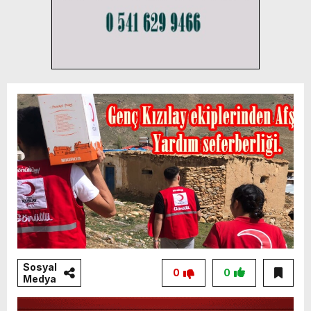
Sosyal
0
0
Medya