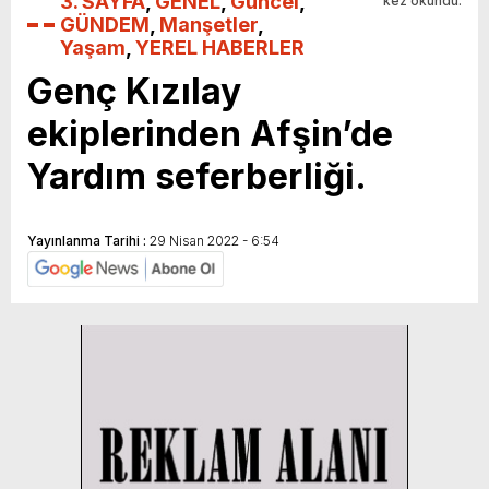
3. SAYFA
,
GENEL
,
Güncel
,
kez okundu.
GÜNDEM
,
Manşetler
,
Yaşam
,
YEREL HABERLER
Genç Kızılay
ekiplerinden Afşin’de
Yardım seferberliği.
Yayınlanma Tarihi :
29 Nisan 2022 - 6:54