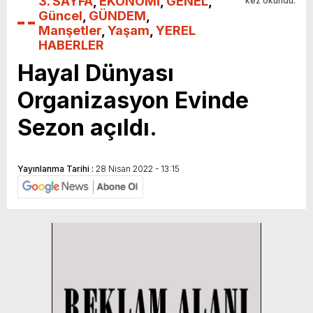
3. SAYFA
,
EKONOMİ
,
GENEL
,
kez okundu.
Güncel
,
GÜNDEM
,
Manşetler
,
Yaşam
,
YEREL
HABERLER
Hayal Dünyası
Organizasyon Evinde
Sezon açıldı.
Yayınlanma Tarihi :
28 Nisan 2022 - 13:15