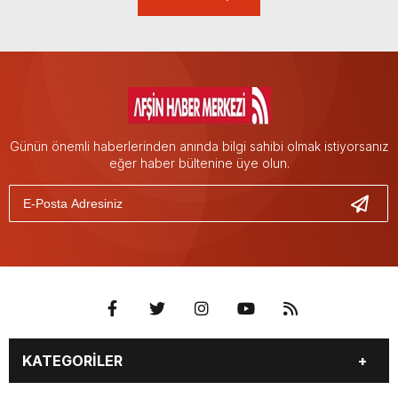
Günün önemli haberlerinden anında bilgi sahibi olmak istiyorsanız
eğer haber bültenine üye olun.
KATEGORİLER