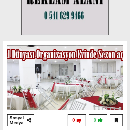
Sosyal
0
0
Medya