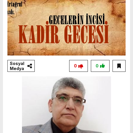
Sosyal
0
0
Medya