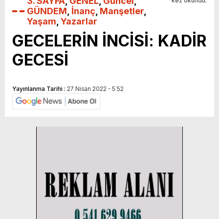
3. SAYFA
,
GENEL
,
Güncel
,
kez okundu.
GÜNDEM
,
İnanç
,
Manşetler
,
Yaşam
,
Yazarlar
GECELERİN İNCİSİ: KADİR
GECESİ
Yayınlanma Tarihi :
27 Nisan 2022 - 5:52