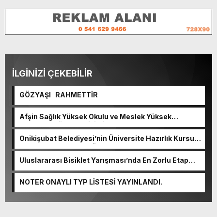
İLGİNİZİ ÇEKEBİLİR
GÖZYAŞI RAHMETTİR
Afşin Sağlık Yüksek Okulu ve Meslek Yüksek
Okulunda görev değişimi!
Onikişubat Belediyesi’nin Üniversite Hazırlık Kursu
başvurularında son gün 7 Ağustos.
Uluslararası Bisiklet Yarışması’nda En Zorlu Etap
Tamamlandı.
NOTER ONAYLI TYP LİSTESİ YAYINLANDI.