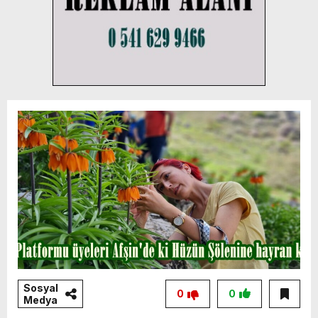
Sosyal
0
0
Medya