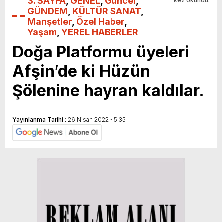
3. SAYFA
,
GENEL
,
Güncel
,
kez okundu.
GÜNDEM
,
KÜLTÜR SANAT
,
Manşetler
,
Özel Haber
,
Yaşam
,
YEREL HABERLER
Doğa Platformu üyeleri
Afşin’de ki Hüzün
Şölenine hayran kaldılar.
Yayınlanma Tarihi :
26 Nisan 2022 - 5:35